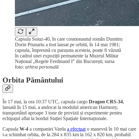
Capsula Soiuz-40, în care cosmonautul român Dumitru
Dorin Prunariu a fost lansat pe orbită, în 14 mai 1981;
capsula, împreună cu parașuta acesteia, poate fi văzută
în cadrul unei expoziții permanente la Muzeul Militar
Național „Regele Ferdinand I” din București; sursa
foto:
arhiva personală
Orbita Pământului
În 17 mai, la ora 10:37 UTC, capsula cargo
Dragon CRS-34
,
lansată în 15 mai, a andocat la modulul american Harmony,
transportând aproape 3 tone de provizii și experimente pentru
echipajul aflat la bordul Stației Spațiale Internaționale.
Capsula
W-4
a companiei Varda
a efectuat
o manevră în 10 mai care
i-a schimbat orbita, de la 284 x 835 km la 162 x 820 km, probabil