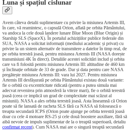
Luna și spațiul cislunar
Avem câteva detalii suplimentare cu privire la misiunea Artemis III,
în care, vă reamintesc, o capsulă Orion, aflată pe orbita Pământului,
va andoca la cele două landere lunare Blue Moon (Blue Origin) și
Starship SLS (SpaceX). În portalul achizițiilor publice federale din
SUA, NASA a solicitat informații (mediului academic și privat) cu
privire la un sistem alternativ de transmitere a datelor în timp real, de
pe orbita terestră joasă, pentru misiunea Artemis III (NASA dorește
transmisiuni 4K în direct). Detaliile acestei solicitări includ și orbita
care va fi folosită pentru misiunea Artemis III: altitudine de 460 km
și înclinație orbitale de 33 de grade. Dar și data pentru care NASA
pregătește misiunea Artemis III: vara lui 2027. Pentru misiunea
Artemis III desfășurată pe orbita Pământului existau două variante:
fie o orbită cu excentricitate ridicată (pentru a putea simula mai
adecvat revenirea prin atmosferă la viteze mari), fie o orbită terestră
joasă (ceea ce implică un grad de complexitate mai scăzut al
misiunii). NASA a ales orbita terestră joasă. Asta înseamnă că Orion
poate să fie lansată de racheta SLS fără ca NASA să folosească o
treapta secundară ICPS (Orion poate ajunge pe orbita terestră joasă
doar cu cele 4 motoare RS-25 și cele două boostere auxiliare, fără să
aibă nevoie de impuls suplimentar de la o treaptă superioară, detaliu
confirmat recent
). Cum NASA mai are o singură treaptă secundară