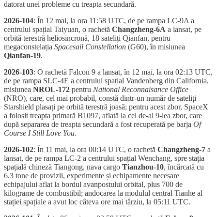
datorat unei probleme cu treapta secundară.
2026-104
: În 12 mai, la ora 11:58 UTC, de pe rampa LC-9A a
centrului spațial Taiyuan, o rachetă
Changzheng-6A
a lansat, pe
orbită terestră heliosincronă, 18 sateliți Qianfan, pentru
megaconstelația
Spacesail Constellation
(G60), în misiunea
Qianfan-19
.
2026-103
: O rachetă Falcon 9 a lansat, în 12 mai, la ora 02:13 UTC,
de pe rampa SLC-4E a centrului spațial Vandenberg din California,
misiunea
NROL-172
pentru
National Reconnaisance Office
(NRO), care, cel mai probabil, constă dintr-un număr de sateliți
Starshield plasați pe orbită terestră joasă; pentru acest zbor, SpaceX
a folosit treapta primară B1097, aflată la cel de-al 9-lea zbor, care
după separarea de treapta secundară a fost recuperată pe barja
Of
Course I Still Love You
.
2026-102
: În 11 mai, la ora 00:14 UTC, o rachetă
Changzheng-7
a
lansat, de pe rampa LC-2 a centrului spațial Wenchang, spre stația
spațială chineză Tiangong, nava cargo
Tianzhou-10
, încărcată cu
6.3 tone de provizii, experimente și echipamente necesare
echipajului aflat la bordul avanpostului orbital, plus 700 de
kilograme de combustibil; andocarea la modulul central Tianhe al
stației spațiale a avut loc câteva ore mai târziu, la 05:11 UTC.