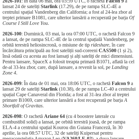
2026-101
: În data 06 mai, ora 03:59 UTC, o rachetă
Falcon 9
a
lansat 24 de sateliți
Starlink
(17.29), de pe rampa SLC-4E a
centrului spațial Vandenberg din California; a fost al 24-lea zbor al
treptei primare B1081, care ulterior lansării a recuperată pe barja
Of
Course I Still Love You
.
2026-100
: Duminică, 03 mai, la ora 07:00 UTC, o rachetă Falcon 9
a lansat, de pe rampa SLC-4E de la centrul spațială Vandenberg, pe
orbită terestră heliosincronă, o misiune de tip
rideshare
, în care
încărcătura principală au fost sateliții sud-coreeni
CAS500
(1 și 2),
însă odată cu acesta au fost lansați și alți sateliți de mici dimensiuni.
Pentru lansare, SpaceX a folosit treapta primară B1071, aflată la cel
de-al 33-lea zbor, care, după lansare, a revenit la sol, pe
Landing
Zone 4
.
2026-099
: În data de 01 mai, ora 18:06 UTC, o rachetă
Falcon 9
a
lansat 29 de sateliți
Starlink
(10.38), de pe rampa LC-40 a centrului
spațial Cape Canaveral din Florida; a fost al 31-lea zbor al treptei
primare B1069, care ulterior lansării a fost recuperată pe barja
A
Shortfall of Gravitas
.
2026-098
: O rachetă
Ariane 64
(cu 4 boostere laterale cu
combustibil solid) a lansat, pe orbită terestră joasă, de pe rampa
ELA-4 a centrului spațial Kourou din Guiana Franceză, în 30
aprilie, la ora 08:57 UTC, 32 de sateliți Kuipersat pentru
megaconstelația Amazon Leo (
VA268/LE-02
), a doua lansare