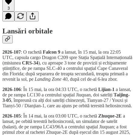
3
Lansări orbitale
2026-107
: O rachetă
Falcon 9
a lansat, în 15 mai, la ora 22:05
UTC, capsula cargo Dragon C209 spre Stația Spațială Internațională
(misiunea
CRS-34
), cu aproape 3 tone de provizii și echipamente
științifice, de pe rampa SLC-40 a centrului spațial Cape Canaveral
din Florida; după separarea de treapta secundară, treapta primară a
revenit la sol, pe
Landing Zone 40
, după cel de-al 6-lea zbor.
2026-106
: În 15 mai, la ora 04:33 UTC, o rachetă
Lijian-1
a lansat,
de pe rampa LC130 a centrului spațial Jiuquan, doi sateliți
Taijing-
3-05
, împreună cu alți doi sateliți chinezești, Tianyan-27 / Youxi și
Tianyi-50 / Dianjian-1, care au ajuns pe orbită terestră heliosincronă.
2026-105
: În 14 mai, la ora 03:00 UTC, o rachetă
Zhuque-2E
a
lansat, pe orbită terestră heliosincronă, un simulator de satelit
(balast), de pe rampa LC43/96A a centrului spațial Jiuquan; a fost
primul zbor al rachetei Zhuque-2E după eșecul din 15 august 2025,