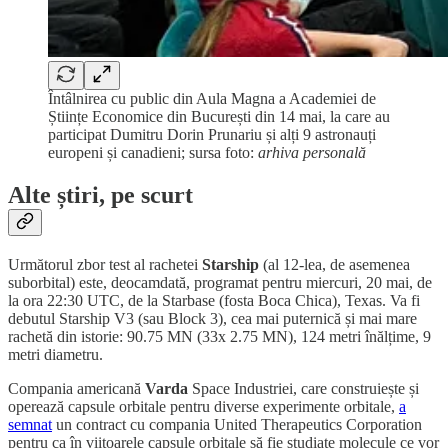
Întâlnirea cu public din Aula Magna a Academiei de
Științe Economice din București din 14 mai, la care au
participat Dumitru Dorin Prunariu și alți 9 astronauți
europeni și canadieni; sursa foto:
arhiva personală
Alte știri, pe scurt
Următorul zbor test al rachetei
Starship
(al 12-lea, de asemenea
suborbital) este, deocamdată, programat pentru miercuri, 20 mai, de
la ora 22:30 UTC, de la Starbase (fosta Boca Chica), Texas. Va fi
debutul Starship V3 (sau Block 3), cea mai puternică și mai mare
rachetă din istorie: 90.75 MN (33x 2.75 MN), 124 metri înălțime, 9
metri diametru.
Compania americană
Varda
Space Industriei, care construiește și
operează capsule orbitale pentru diverse experimente orbitale,
a
semnat
un contract cu compania United Therapeutics Corporation
pentru ca în viitoarele capsule orbitale să fie studiate molecule ce vor