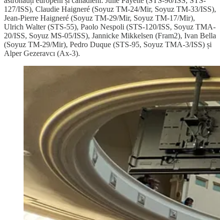
astronauți europeni și canadieni: Julie Payette (STS-96/ISS, STS-
127/ISS), Claudie Haigneré (Soyuz TM-24/Mir, Soyuz TM-33/ISS),
Jean-Pierre Haigneré (Soyuz TM-29/Mir, Soyuz TM-17/Mir),
Ulrich Walter (STS-55), Paolo Nespoli (STS-120/ISS, Soyuz TMA-
20/ISS, Soyuz MS-05/ISS), Jannicke Mikkelsen (Fram2), Ivan Bella
(Soyuz TM-29/Mir), Pedro Duque (STS-95, Soyuz TMA-3/ISS) și
Alper Gezeravcı (Ax-3).