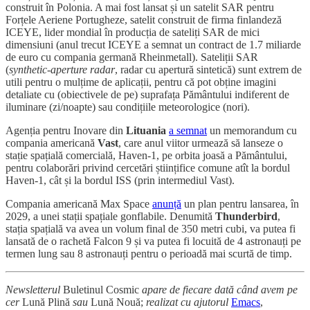
construit în Polonia. A mai fost lansat și un satelit SAR pentru
Forțele Aeriene Portugheze, satelit construit de firma finlandeză
ICEYE, lider mondial în producția de sateliți SAR de mici
dimensiuni (anul trecut ICEYE a semnat un contract de 1.7 miliarde
de euro cu compania germană Rheinmetall). Sateliții SAR
(
synthetic-aperture radar
, radar cu apertură sintetică) sunt extrem de
utili pentru o mulțime de aplicații, pentru că pot obține imagini
detaliate cu (obiectivele de pe) suprafața Pământului indiferent de
iluminare (zi/noapte) sau condițiile meteorologice (nori).
Agenția pentru Inovare din
Lituania
a semnat
un memorandum cu
compania americană
Vast
, care anul viitor urmează să lanseze o
stație spațială comercială, Haven-1, pe orbita joasă a Pământului,
pentru colaborări privind cercetări științifice comune atît la bordul
Haven-1, cât și la bordul ISS (prin intermediul Vast).
Compania americană Max Space
anunță
un plan pentru lansarea, în
2029, a unei stații spațiale gonflabile. Denumită
Thunderbird
,
stația spațială va avea un volum final de 350 metri cubi, va putea fi
lansată de o rachetă Falcon 9 și va putea fi locuită de 4 astronauți pe
termen lung sau 8 astronauți pentru o perioadă mai scurtă de timp.
Newsletterul
Buletinul Cosmic
apare de fiecare dată când avem pe
cer
Lună Plină
sau
Lună Nouă;
realizat cu ajutorul
Emacs
,