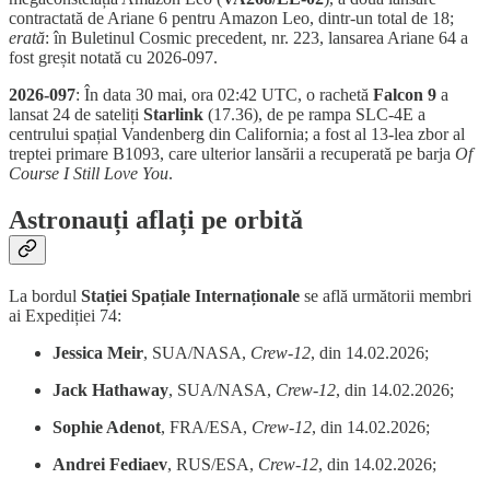
contractată de Ariane 6 pentru Amazon Leo, dintr-un total de 18;
erată
: în Buletinul Cosmic precedent, nr. 223, lansarea Ariane 64 a
fost greșit notată cu 2026-097.
2026-097
: În data 30 mai, ora 02:42 UTC, o rachetă
Falcon 9
a
lansat 24 de sateliți
Starlink
(17.36), de pe rampa SLC-4E a
centrului spațial Vandenberg din California; a fost al 13-lea zbor al
treptei primare B1093, care ulterior lansării a recuperată pe barja
Of
Course I Still Love You
.
Astronauți aflați pe orbită
La bordul
Stației Spațiale Internaționale
se află următorii membri
ai Expediției 74:
Jessica Meir
, SUA/NASA,
Crew-12
, din 14.02.2026;
Jack Hathaway
, SUA/NASA,
Crew-12
, din 14.02.2026;
Sophie Adenot
, FRA/ESA,
Crew-12
, din 14.02.2026;
Andrei Fediaev
, RUS/ESA,
Crew-12
, din 14.02.2026;