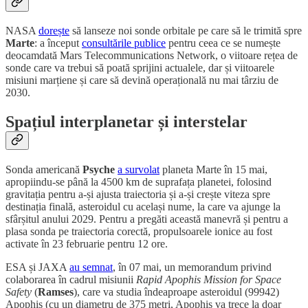
NASA
dorește
să lanseze noi sonde orbitale pe care să le trimită spre
Marte
: a început
consultările publice
pentru ceea ce se numește
deocamdată Mars Telecommunications Network, o viitoare rețea de
sonde care va trebui să poată sprijini actualele, dar și viitoarele
misiuni marțiene și care să devină operațională nu mai târziu de
2030.
Spațiul interplanetar și interstelar
Sonda americană
Psyche
a survolat
planeta Marte în 15 mai,
apropiindu-se până la 4500 km de suprafața planetei, folosind
gravitația pentru a-și ajusta traiectoria și a-și crește viteza spre
destinația finală, asteroidul cu același nume, la care va ajunge la
sfârșitul anului 2029. Pentru a pregăti această manevră și pentru a
plasa sonda pe traiectoria corectă, propulsoarele ionice au fost
activate în 23 februarie pentru 12 ore.
ESA și JAXA
au semnat
, în 07 mai, un memorandum privind
colaborarea în cadrul misiunii
Rapid Apophis Mission for Space
Safety
(
Ramses
), care va studia îndeaproape asteroidul (99942)
Apophis (cu un diametru de 375 metri, Apophis va trece la doar