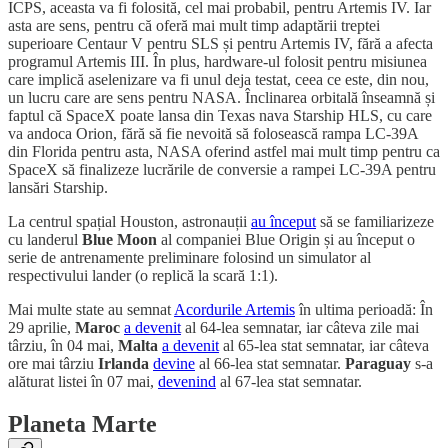
ICPS, aceasta va fi folosită, cel mai probabil, pentru Artemis IV. Iar
asta are sens, pentru că oferă mai mult timp adaptării treptei
superioare Centaur V pentru SLS și pentru Artemis IV, fără a afecta
programul Artemis III. În plus, hardware-ul folosit pentru misiunea
care implică aselenizare va fi unul deja testat, ceea ce este, din nou,
un lucru care are sens pentru NASA. Înclinarea orbitală înseamnă și
faptul că SpaceX poate lansa din Texas nava Starship HLS, cu care
va andoca Orion, fără să fie nevoită să folosească rampa LC-39A
din Florida pentru asta, NASA oferind astfel mai mult timp pentru ca
SpaceX să finalizeze lucrările de conversie a rampei LC-39A pentru
lansări Starship.
La centrul spațial Houston, astronauții
au început
să se familiarizeze
cu landerul
Blue Moon
al companiei Blue Origin și au început o
serie de antrenamente preliminare folosind un simulator al
respectivului lander (o replică la scară 1:1).
Mai multe state au semnat
Acordurile Artemis
în ultima perioadă: În
29 aprilie,
Maroc
a devenit
al 64-lea semnatar, iar câteva zile mai
târziu, în 04 mai,
Malta
a devenit
al 65-lea stat semnatar, iar câteva
ore mai târziu
Irlanda
devine
al 66-lea stat semnatar.
Paraguay
s-a
alăturat listei în 07 mai,
devenind
al 67-lea stat semnatar.
Planeta Marte