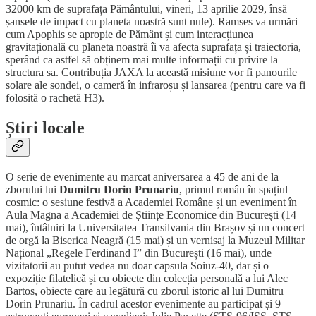
32000 km de suprafața Pământului, vineri, 13 aprilie 2029, însă
șansele de impact cu planeta noastră sunt nule). Ramses va urmări
cum Apophis se apropie de Pământ și cum interacțiunea
gravitațională cu planeta noastră îi va afecta suprafața și traiectoria,
sperând ca astfel să obținem mai multe informații cu privire la
structura sa. Contribuția JAXA la această misiune vor fi panourile
solare ale sondei, o cameră în infraroșu și lansarea (pentru care va fi
folosită o rachetă H3).
Știri locale
O serie de evenimente au marcat aniversarea a 45 de ani de la
zborului lui
Dumitru Dorin Prunariu
, primul român în spațiul
cosmic: o sesiune festivă a Academiei Române și un eveniment în
Aula Magna a Academiei de Științe Economice din București (14
mai), întâlniri la Universitatea Transilvania din Brașov și un concert
de orgă la Biserica Neagră (15 mai) și un vernisaj la Muzeul Militar
Național „Regele Ferdinand I” din București (16 mai), unde
vizitatorii au putut vedea nu doar capsula Soiuz-40, dar și o
expoziție filatelică și cu obiecte din colecția personală a lui Alec
Bartos, obiecte care au legătură cu zborul istoric al lui Dumitru
Dorin Prunariu. În cadrul acestor evenimente au participat și 9