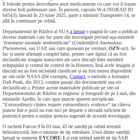
fi folosite pentru dezvoltarea unor medicamente cu care vor fi tratate
diverse boli pulmonare rare. În prezent, capsula W-4 (NORAD ID
64543), lansată în 23 iunie 2025, parte a misiunii Transporter-14, se
află în continuare pe orbită.
Departamentul de Război al SUA
a lansat
o pagină în care a publicat
diverse materiale care fac parte din investigații privind așa-numitele
‘fenomene anomale neidentificate” (
Unidentified Anomalous
Phenomena
, sau UAP, sau cum spuneam pe vremuri,
OZN
-uri). Se
fac și unele afirmații complet false, printre care faptul că au fost
declasificate imagini transcrieri ale unor discuții între membrii
echipajului și centrul de control de la Houston, însă acele imagini și
discuții nu au fost niciodată clasificate și au fost mereu disponibile
pe site-urile NASA (De exemplu,
Contact
, o melodie a formației
Daft Punk, din 2013, conține pasaje din documentele așa-zis
declasificate.). Printre aceste materialele publicate pe site-ul
Departamentului de Război se regăsesc și fotografii de pe Lună, din
misiunile Apollo, în care apar puncte aparent neexplicate.
“
Extraordinary claims require extraordinary evidence
“ iar câteva
puncte într-o poză nu este nici pe departe o dovadă suficient de
puternică pentru a susține ipoteza sugerată de această investigație.
O rachetă Falcon 9 în 03 mai, 45 de sateliți pe orbită terestră
heliosincronă, într-o misiune de tip rideshare. Unul dintre sateliții
lansați se numește
EYCORE-1
și este primul satelit de tip SAR