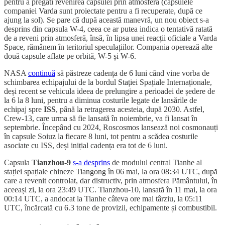
pentru a pregăti revenirea capsulei prin atmosferă (capsulele
companiei Varda sunt proiectate pentru a fi recuperate, după ce
ajung la sol). Se pare că după această manevră, un nou obiect s-a
desprins din capsula W-4, ceea ce ar putea indica o tentativă ratată
de a reveni prin atmosferă, însă, în lipsa unei reacții oficiale a Varda
Space, rămânem în teritoriul speculațiilor. Compania operează alte
două capsule aflate pe orbită, W-5 și W-6.
NASA
continuă
să păstreze cadența de 6 luni când vine vorba de
schimbarea echipajului de la bordul Stației Spațiale Internaționale,
deși recent se vehicula ideea de prelungire a perioadei de ședere de
la 6 la 8 luni, pentru a diminua costurile legate de lansările de
echipaj spre
ISS
, până la retragerea acesteia, după 2030. Astfel,
Crew-13, care urma să fie lansată în noiembrie, va fi lansat în
septembrie. Începând cu 2024, Roscosmos lansează noi cosmonauți
în capsule Soiuz la fiecare 8 luni, tot pentru a scădea costurile
asociate cu ISS, deși inițial cadența era tot de 6 luni.
Capsula
Tianzhou-9
s-a desprins
de modulul central Tianhe al
stației spațiale chineze Tiangong în 06 mai, la ora 08:34 UTC, după
care a revenit controlat, dar distructiv, prin atmosfera Pământului, în
aceeași zi, la ora 23:49 UTC. Tianzhou-10, lansată în 11 mai, la ora
00:14 UTC, a andocat la Tianhe câteva ore mai târziu, la 05:11
UTC, încărcată cu 6.3 tone de provizii, echipamente și combustibil.