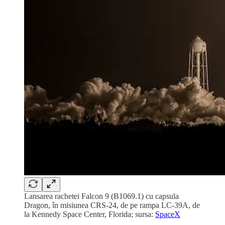
Lansarea rachetei Falcon 9 (B1069.1) cu capsula
Dragon, în misiunea CRS-24, de pe rampa LC-39A, de
la Kennedy Space Center, Florida; sursa:
SpaceX