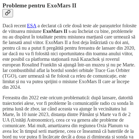
Probleme pentru ExoMars II
Dacă recent
ESA
a declarat că cele două teste ale parașutelor folosite
de viitoarea misiune
ExoMars II
s-au încheiat cu bine, problemele
nu au dispărut în totalitate pentru misiunea marțiană care urmează să
fie lansată anul viitor. ExoMars II a fost deja întârziată cu doi ani,
pentru că nu a putut fi pregătită pentru fereastra de lansare din 2020,
iar dacă nu va fi folosită nici oportunitatea din toamna anului viitor,
este posibil ca platforma staționară rusă Kazachok și roverul
european Rosalind Franklin să ajungă într-un muzeu și nu pe Marte.
Iar combustibilul aflat la bordul sondei orbitale Trace Gas Orbiter
(TGO), care urmează să fie folosit ca releu de comunicație, este
limitat și nu va putea sprijini o misiune ExoMars II care ar începe
din 2024.
Fereastra din 2022 este oricum problematică: după lansare, datorită
traiectoriei alese, vor fi probleme în comunicațiile radio cu sonda în
prima lună de zbor, iar când aceasta va ajunge în vecinătatea lui
Marte, în 10 iunie 2023, distanța dintre Pământ și Marte va fi de 2
UA (Unități Astronomice), ceea ce va genera alte probleme de
comunicare. Mai mult, amartizarea din regiunea Oxia Planum va
avea loc în timpul serii marțiene, ceea ce înseamnă că bateriile de la
bord nu vor putea fi încărcate decât a doua zi dimineața și sonda va