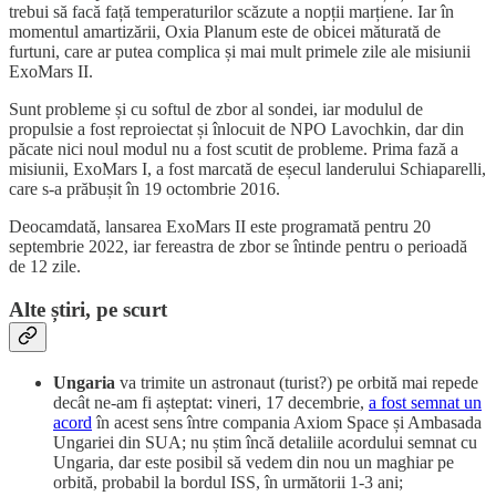
trebui să facă față temperaturilor scăzute a nopții marțiene. Iar în
momentul amartizării, Oxia Planum este de obicei măturată de
furtuni, care ar putea complica și mai mult primele zile ale misiunii
ExoMars II.
Sunt probleme și cu softul de zbor al sondei, iar modulul de
propulsie a fost reproiectat și înlocuit de NPO Lavochkin, dar din
păcate nici noul modul nu a fost scutit de probleme. Prima fază a
misiunii, ExoMars I, a fost marcată de eșecul landerului Schiaparelli,
care s-a prăbușit în 19 octombrie 2016.
Deocamdată, lansarea ExoMars II este programată pentru 20
septembrie 2022, iar fereastra de zbor se întinde pentru o perioadă
de 12 zile.
Alte știri, pe scurt
Ungaria
va trimite un astronaut (turist?) pe orbită mai repede
decât ne-am fi așteptat: vineri, 17 decembrie,
a fost semnat un
acord
în acest sens între compania Axiom Space și Ambasada
Ungariei din SUA; nu știm încă detaliile acordului semnat cu
Ungaria, dar este posibil să vedem din nou un maghiar pe
orbită, probabil la bordul ISS, în următorii 1-3 ani;