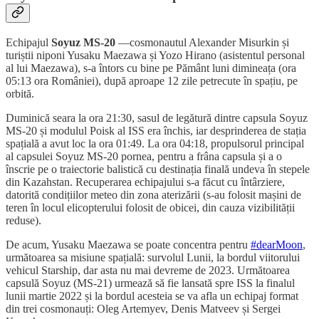
Echipajul
Soyuz MS-20
—cosmonautul Alexander Misurkin și
turiștii niponi Yusaku Maezawa și Yozo Hirano (asistentul personal
al lui Maezawa), s-a întors cu bine pe Pământ luni dimineața (ora
05:13 ora României), după aproape 12 zile petrecute în spațiu, pe
orbită.
Duminică seara la ora 21:30, sasul de legătură dintre capsula Soyuz
MS-20 și modulul Poisk al ISS era închis, iar desprinderea de stația
spațială a avut loc la ora 01:49. La ora 04:18, propulsorul principal
al capsulei Soyuz MS-20 pornea, pentru a frâna capsula și a o
înscrie pe o traiectorie balistică cu destinația finală undeva în stepele
din Kazahstan. Recuperarea echipajului s-a făcut cu întârziere,
datorită condițiilor meteo din zona aterizării (s-au folosit mașini de
teren în locul elicopterului folosit de obicei, din cauza vizibilității
reduse).
De acum, Yusaku Maezawa se poate concentra pentru
#dearMoon
,
următoarea sa misiune spațială: survolul Lunii, la bordul viitorului
vehicul Starship, dar asta nu mai devreme de 2023. Următoarea
capsulă Soyuz (MS-21) urmează să fie lansată spre ISS la finalul
lunii martie 2022 și la bordul acesteia se va afla un echipaj format
din trei cosmonauți: Oleg Artemyev, Denis Matveev și Sergei