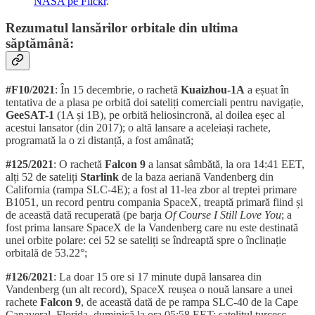
NASA pe Flickr
.
Rezumatul lansărilor orbitale din ultima
săptămână:
#F10/2021
: În 15 decembrie, o rachetă
Kuaizhou-1A
a eșuat în
tentativa de a plasa pe orbită doi sateliți comerciali pentru navigație,
GeeSAT-1
(1A și 1B), pe orbită heliosincronă, al doilea eșec al
acestui lansator (din 2017); o altă lansare a aceleiași rachete,
programată la o zi distanță, a fost amânată;
#125/2021
: O rachetă
Falcon 9
a lansat sâmbătă, la ora 14:41 EET,
alți 52 de sateliți
Starlink
de la baza aeriană Vandenberg din
California (rampa SLC-4E); a fost al 11-lea zbor al treptei primare
B1051, un record pentru compania SpaceX, treaptă primară fiind și
de această dată recuperată (pe barja
Of Course I Still Love You
; a
fost prima lansare SpaceX de la Vandenberg care nu este destinată
unei orbite polare: cei 52 se sateliți se îndreaptă spre o înclinație
orbitală de 53.22°;
#126/2021
: La doar 15 ore si 17 minute după lansarea din
Vandenberg (un alt record), SpaceX reușea o nouă lansare a unei
rachete
Falcon 9
, de această dată de pe rampa SLC-40 de la Cape
Canaveral, Florida, duminică la ora 05:58 EET; satelitul turcesc