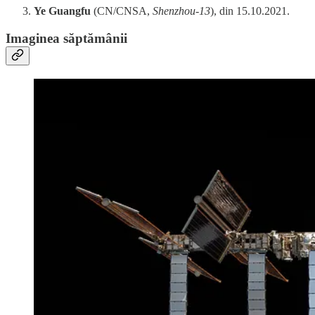
Ye Guangfu
(CN/CNSA,
Shenzhou-13
), din 15.10.2021.
Imaginea săptămânii