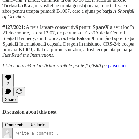
Turksat-5B
a ajuns astfel pe orbită geostaționară; a fost al 3-lea
zbor pentru treapta primară B1067, care a ajuns pe barja
A Shortfall
of Gravitas
.
#127/2021
: A treia lansare consecutivă pentru
SpaceX
a avut loc în
21 decembrie, la ora 12:07, de pe rampa LC-39A de la Centrul
Spațial Kennedy, din Florida, racheta
Falcon 9
trimițând spre Stația
Spațială Internațională capsula Dragon în misiunea CRS-24; treapta
primară B1069, aflată la primul său zbor, a fost recuperată pe barja
Just Read the Instructions
.
Lista completă a lansărilor orbitale poate fi găsită pe
parsec.ro
2
Share
Discussion about this post
Comments
Restacks