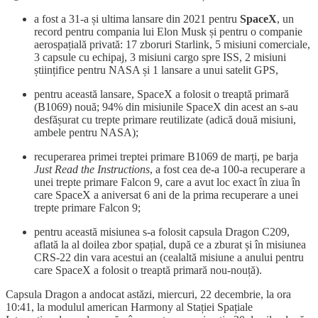
a fost a 31-a și ultima lansare din 2021 pentru
SpaceX
, un
record pentru compania lui Elon Musk și pentru o companie
aerospațială privată: 17 zboruri Starlink, 5 misiuni comerciale,
3 capsule cu echipaj, 3 misiuni cargo spre ISS, 2 misiuni
științifice pentru NASA și 1 lansare a unui satelit GPS,
pentru această lansare, SpaceX a folosit o treaptă primară
(B1069) nouă; 94% din misiunile SpaceX din acest an s-au
desfășurat cu trepte primare reutilizate (adică două misiuni,
ambele pentru NASA);
recuperarea primei treptei primare B1069 de marți, pe barja
Just Read the Instructions
, a fost cea de-a 100-a recuperare a
unei trepte primare Falcon 9, care a avut loc exact în ziua în
care SpaceX a aniversat 6 ani de la prima recuperare a unei
trepte primare Falcon 9;
pentru această misiunea s-a folosit capsula Dragon C209,
aflată la al doilea zbor spațial, după ce a zburat și în misiunea
CRS-22 din vara acestui an (cealaltă misiune a anului pentru
care SpaceX a folosit o treaptă primară nou-nouță).
Capsula Dragon a andocat astăzi, miercuri, 22 decembrie, la ora
10:41, la modulul american Harmony al Stației Spațiale