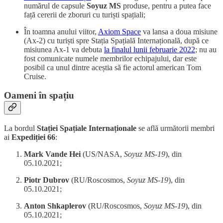
numărul de capsule
Soyuz MS
produse, pentru a putea face
față cererii de zboruri cu turiști spațiali;
În toamna anului viitor,
Axiom Space
va lansa a doua misiune
(Ax-2) cu turiști spre Stația Spațială Internațională, după ce
misiunea Ax-1 va debuta
la finalul lunii februarie 2022
; nu au
fost comunicate numele membrilor echipajului, dar este
posibil ca unul dintre aceștia să fie actorul american Tom
Cruise.
Oameni în spațiu
La bordul
Stației Spațiale Internaționale
se află următorii membri
ai
Expediției 66
:
Mark Vande Hei
(US/NASA,
Soyuz MS-19
), din
05.10.2021;
Piotr Dubrov
(RU/Roscosmos,
Soyuz MS-19
), din
05.10.2021;
Anton Shkaplerov
(RU/Roscosmos,
Soyuz MS-19
), din
05.10.2021;