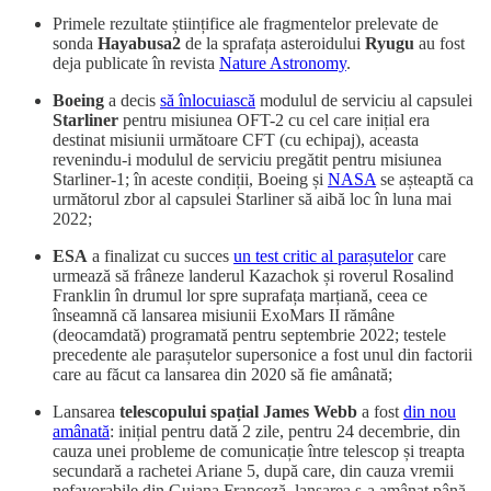
Primele rezultate științifice ale fragmentelor prelevate de
sonda
Hayabusa2
de la sprafața asteroidului
Ryugu
au fost
deja publicate în revista
Nature Astronomy
.
Boeing
a decis
să înlocuiască
modulul de serviciu al capsulei
Starliner
pentru misiunea OFT-2 cu cel care inițial era
destinat misiunii următoare CFT (cu echipaj), aceasta
revenindu-i modulul de serviciu pregătit pentru misiunea
Starliner-1; în aceste condiții, Boeing și
NASA
se așteaptă ca
următorul zbor al capsulei Starliner să aibă loc în luna mai
2022;
ESA
a finalizat cu succes
un test critic al parașutelor
care
urmează să frâneze landerul Kazachok și roverul Rosalind
Franklin în drumul lor spre suprafața marțiană, ceea ce
înseamnă că lansarea misiunii ExoMars II rămâne
(deocamdată) programată pentru septembrie 2022; testele
precedente ale parașutelor supersonice a fost unul din factorii
care au făcut ca lansarea din 2020 să fie amânată;
Lansarea
telescopului spațial James Webb
a fost
din nou
amânată
: inițial pentru dată 2 zile, pentru 24 decembrie, din
cauza unei probleme de comunicație între telescop și treapta
secundară a rachetei Ariane 5, după care, din cauza vremii
nefavorabile din Guiana Franceză, lansarea s-a amânat până