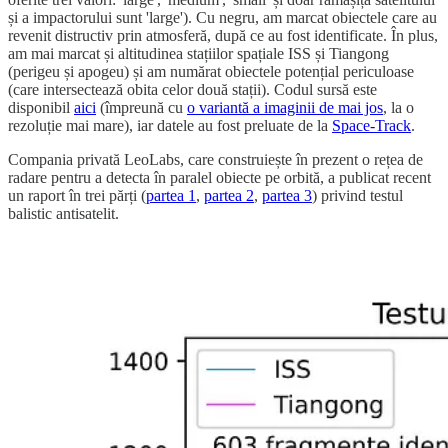
și a impactorului sunt 'large'). Cu negru, am marcat obiectele care au
revenit distructiv prin atmosferă, după ce au fost identificate. În plus,
am mai marcat și altitudinea stațiilor spațiale ISS și Tiangong
(perigeu și apogeu) și am numărat obiectele potențial periculoase
(care intersectează obita celor două stații). Codul sursă este
disponibil
aici
(împreună cu
o variantă a imaginii de mai jos
, la o
rezoluție mai mare), iar datele au fost preluate de la
Space-Track
.
Compania privată LeoLabs, care construiește în prezent o rețea de
radare pentru a detecta în paralel obiecte pe orbită, a publicat recent
un raport în trei părți (
partea 1
,
partea 2
,
partea 3
) privind testul
balistic antisatelit.