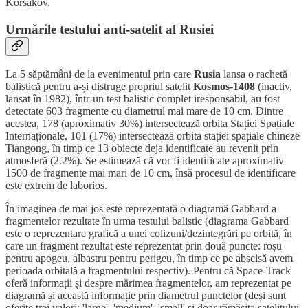
Korsakov.
Urmările testului anti-satelit al Rusiei
La 5 săptămâni de la evenimentul prin care
Rusia
lansa o rachetă
balistică pentru a-și distruge propriul satelit
Kosmos-1408
(inactiv,
lansat în 1982), într-un test balistic complet iresponsabil, au fost
detectate 603 fragmente cu diametrul mai mare de 10 cm. Dintre
acestea, 178 (aproximativ 30%) intersectează orbita Stației Spațiale
Internaționale, 101 (17%) intersectează orbita stației spațiale chineze
Tiangong, în timp ce 13 obiecte deja identificate au revenit prin
atmosferă (2.2%). Se estimează că vor fi identificate aproximativ
1500 de fragmente mai mari de 10 cm, însă procesul de identificare
este extrem de laborios.
În imaginea de mai jos este reprezentată o diagramă Gabbard a
fragmentelor rezultate în urma testului balistic (diagrama Gabbard
este o reprezentare grafică a unei colizuni/dezintegrări pe orbită, în
care un fragment rezultat este reprezentat prin două puncte: roșu
pentru apogeu, albastru pentru perigeu, în timp ce pe abscisă avem
perioada orbitală a fragmentului respectiv). Pentru că Space-Track
oferă informații și despre mărimea fragmentelor, am reprezentat pe
diagramă și această informație prin diametrul punctelor (deși sunt
oferite trei valori: 'large', 'medium', 'small' și doar rămășița satelitului