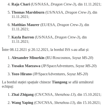
Raja Chari
(US/NASA,
Dragon Crew-3
), din 11.11.2021;
Thomas Marshburn
(US/NASA,
Dragon Crew-3
), din
11.11.2021;
Matthias Maurer
(EU/ESA,
Dragon Crew-3
), din
11.11.2021;
Kayla Barron
(US/NASA,
Dragon Crew-3
), din
11.11.2021;
Între 08.12.2021 și 20.12.2021, la bordul ISS s-au aflat și:
Alexander Misurkin
(RU/Roscosmos,
Soyuz MS-20
)
Yusaku Maezawa
(JP/SpaceAdventures,
Soyuz MS-20
)
Yozo Hirano
(JP/SpaceAdventures,
Soyuz MS-20
)
La bordul stației spațiale chineze
Tiangong
se află următorul
echipaj:
Zhai Zhigang
(CN/CNSA,
Shenzhou-13
), din 15.10.2021;
Wang Yaping
(CN/CNSA,
Shenzhou-13
), din 15.10.2021;