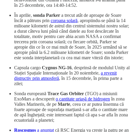
în 25 decembrie, ora 14:40-14:52.
În aprilie,
sonda Parker
a trecut atât de aproape de Soare
încât a pătruns prin
coroana solară
, apropiindu-se până la 14
milioane kilometri de astrul din centrul sistemului nostru solar;
a durat câteva luni până când datele au fost descărcate în
totalitate, motiv pentru care abia acum NASA a confirmat
trecerea prin coroana solară; cu fiecare orbită, Parker se
apropie din ce în ce mai mult de Soare, în 2025 urmând să se
apropie până la 6.2 milioane kilometri de Soare; sonda Parker
este sonda interplanetară cu cea mai mare viteză din istorie;
Capsula cargo
Cygnus NG-16
, desprinsă de modulul Unity al
Stației Spațiale Internaționale în 20 noiembrie,
a revenit
distructiv prin atmosferă
, în 15 decembrie, în prima parte a
zilei;
Sonda europeană
Trace Gas Orbiter
(TGO) a misiunii
ExoMars a descoperit
o cantitate uriașă de hidrogen
în zona
Valles Marineris, de pe
Marte
, ceea ce ar putea însemna că
foarte aproape de suprafața marțiană s-ar afla o cantitate mare
de apă înghețată; este interesant faptul că apa s-ar afla în zona
ecuatorială a planetei;
Roscosmos
a anunțat
că RSC Energia va crește la patru pe an