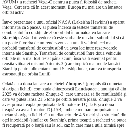
AVUM+ a rachetei Vega-C pentru a putea fi folosită de racheta
Vega. Cert este că în acest moment, Europa nu mai are un lansator
orbital activ.
Într-o prezentare a unui oficial NASA (Lakeisha Hawkins) a apărut
informația că SpaceX ar putea încerca să testeze transferul de
combustibil în condiții de zbor orbital în următoarea lansare
Starship
. Având în vedere că este vorba de un zbor suborbital și că
nu poate fi vorba de un rendezvous cu un alt vehicul, cel mai
probabil transferul de combustibil va avea loc între rezervoarele
interne ale Starship. Transferul de combustibil între două vehicule
orbitale nu a mai fost testat până acum, însă va fi esențial pentru
reușita viitoarei misiuni Artemis-3 (care implică mai multe lansări
Starship pentru alimentarea unui Starship lunar, care va transporta
astronauții pe orbita Lunii).
Odată cu a doua lansare a rachetei
Zhuque-2
(propulsată cu metan
și oxigen lichid), compania chinezească
Landspace
a anunțat că din
2025 va debuta racheta Zhuque-3, care urmează să fie reutilizabilă și
care va putea lansa 21.5 tone pe orbita terestră joasă. Zhuque-3 va
avea prima treaptă propulsată de 9 motoare TQ-12B și a doua
treaptă va avea 1 motor TQ-15B, ambele motoare propulsate cu
metan și oxigen lichid. Cu un diametru de 4.5 metri și o structură din
oțel inoxidabil (similar cu Starship), prima treaptă a rachetei va putea
fi recuperată pe o barjă sau la sol, caz în care masa utilă trimisă spre