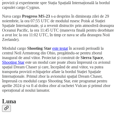
provizii și experimente spre Stația Spațială Internațională la bordul
capsulei cargo Cygnus.
Nava cargo
Progress MS-23
s-a desprins în dimineața zilei de 29
noiembrie, la ora 07:55 UTC de modulul rusesc Poisk al Stației
Spațiale Internaționale, și a revenit distructiv prin atmosferă deasupra
Oceanui Pacific, la ora 11:45 UTC (manevra finală pentru deorbitare
a avut loc la ora 11:02 UTC, în timp ce nava se afla deasupra Noii
Zeelande).
Modulul cargo
Shooting Star
este testat
în această perioadă la
centrul Neil Armstrong din Ohio, pregătindu-se pentru zborul
inaugural de anul viitor. Proiectat și construit de
Sierra Space
,
Shooting Star
este un modul care poate zbura împreună cu avionul
spațial Dream Chaser și care, începând de anul viitor, va putea
transporta provizii echipajelor aflate la bordul Stației Spațiale
Internaționale. Primul zbor la avionului spațial Dream Chaser,
împreună cu modulul cargo Shooting Star, este programat pentru
aprilie 2024 și va fi al doilea zbor al rachetei Vulcan și primul zbor
operațional al noului lansator.
Luna