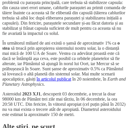
problemă cu parașuta principală, care trebuia să stabilizeze capsula:
din cauza unei erori umane, cablurile parașutei au primit comanda de
tăiere înainte ca aceasta să fie eliberată din capsulă (tăierea cablurilor
trebuia să aibă loc după eliberarea parașutei și stabilizarea inițială a
capsulei). Din fericire, parașutele secundare și-au făcut datoria și au
stabilizat și frânat capsula suficient de mult pentru ca aceasta să nu
fie avariată la impactul cu solul.
În următorul miliard de ani există o șansă de aproximativ 1% ca
o
stea
să treacă prin apropierea sistemului nostru solar, la o distanță
mai mică de 100 UA de Soare. Vestea cu adevărat proastă este că
dacă se întâmplă așa ceva, este posibil ca orbitele planetelor să fie
alterate, iar Pământul să ajungă în norul lui Oort, iar Mercur să se
prăbușească în Soare. Sunt șanse de aproximativ 0.5% ca Pământul
să lovească o altă planetă din sistemul solar. Mai multe scenarii
apocaliptice, găsiți
în articolul publicat
în 20 noiembrie, în
Earth and
Planetary Astrophysics
.
Asteroidul
2023 XJ1
, descoperit 03 decembrie, a trecut la doar
98000 km de Pământ trei zile mai târziu, în 06 decembrie, la ora
20:58 UTC. Din fericire, în viitorul apropiat (cel puțin până în 2032)
nu va mai exista o trecere atât de apropiată. Diametrul asteroidului
este estimat la aproximativ 150 de metri.
Alte știri, pe scurt