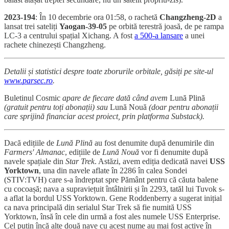
2023-194
: În 10 decembrie ora 01:58, o rachetă
Changzheng-2D
a
lansat trei sateliți
Yaogan-39-05
pe orbită terestră joasă, de pe rampa
LC-3 a centrului spațial Xichang. A fost
a 500-a lansare
a unei
rachete chinezești Changzheng.
Detalii și statistici despre toate zborurile orbitale, găsiți pe site-ul
www.parsec.ro
.
Buletinul Cosmic
apare de fiecare dată când avem
Lună Plină
(gratuit pentru toți abonații) sau
Lună Nouă
(doar pentru abonații
care sprijină financiar acest proiect, prin platforma Substack).
Dacă edițiile de
Lună Plină
au fost denumite după denumirile din
Farmers' Almanac
, edițiile de
Lună Nouă
vor fi denumite după
navele spațiale din
Star Trek
. Astăzi, avem ediția dedicată navei
USS
Yorktown
, una din navele aflate în 2286 în calea Sondei
(STIV:TVH) care s-a îndreptat spre Pământ pentru că căuta balene
cu cocoașă; nava a supraviețuit întâlnirii și în 2293, tatăl lui Tuvok s-
a aflat la bordul USS Yorktown. Gene Roddenberry a sugerat inițial
ca nava principală din serialul Star Trek să fie numită USS
Yorktown, însă în cele din urmă a fost ales numele USS Enterprise.
Cel puțin încă alte două nave cu acest nume au mai fost active în