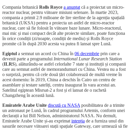
Compania britanică
Rolls Royce
a anunțat
că a proiectat un micro-
reactor nuclear, pentru viitoare misiuni selenare. În martie 2023,
compania a primit 2.9 milioane de lire sterline de la agenția spațială
britanică (UKSA) pentru a proiecta un astfel de micro-reactor
nuclear, care să fie folosit în viitoare baze lunare. Micro-reactorul,
mai mic și mai compact decât alte proiecte similare, poate funcționa
în orice condiții (zi/noapte, condiții de mediu) și Rolls Royce
promite că în după 2030 acesta va putea fi lansat spre Lună.
Egiptul
a semnat un acord cu China în
06 decembrie
prin care a
devenit parte a programului
International Lunar Research Station
(
ILRS
), alăturându-se astfel celorlalte 7 state și instituții și companii
care au semnat astfel de memorandumuri cu China. Vestea nu a fost
o surpriză, pentru că cele două țări colaborează de multă vreme în
acest domeniu: în 2019, China a deschis în Cairo un centru de
asamblare și testare sateliți, centru inaugurat în vara acestui an.
Satelitul egiptean Misrsat-2 a fost și el lansat de o rachetă
Changzheng în această lună.
Emiratele Arabe Unite
discută cu NASA
posibilitatea de a trimite
un astronaut pe Lună, în cadrul programului Artemis, conform unei
declarații a lui Bill Nelson, administratorul NASA. Nu demult,
Emiratele Arabe Unite și-au exprimat
intenția
de a furniza unul din
sasurile necesare viitoarei stații spațiale Gateway, care urmează să fie