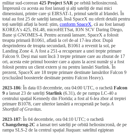
militar sud-coreean
425 Project SAR
pe orbită heliosincronă.
Împreună cu acesta au fost lansați și alți sateliți de mai mici
dimensiuni, printre care și EIRSAT-1, primul satelit al Irlandei. În
total au fost 25 de sateliți lansați, însă SpaceX nu oferit detalii pentru
toți sateliții aflați la bord: știm,
conform SpaceX
, că au fost lansați
KOREA's 425, ISL48, microHETSat, ION SCV Daring Diego,
Bane și GNOMES-4. Pentru această lansare, SpaceX a folosit
treapta primară B1061, aflată la cel de-al 17-lea zbor. După
desprinderea de treapta secundară, B1061 a revenit la sol, pe
Landing Zone 4. A fost a 251-a recuperare a unei trepte primare
Falcon 9. Deși mai sunt încă 3 trepte primare care au zburat de 17
ori, acesta este primul booster care a ajuns la acest număr și a fost
folosit pentru un client extern și nu pentru lansări Starlink. În
prezent, SpaceX are 18 trepte primare destinate lansărilor Falcon 9
(excluzând boosterele destinate pentru Falcon Heavy).
2023-186
: În data 03 decembrie, ora 04:00 UTC, o rachetă
Falcon
9
a lansat 23 de sateliți
Starlink
(6.31), de pe rampa LC-40 a
centrului spațial Kennedy din Florida; a fost al 6-lea zbor al treptei
primare B1078, care ulterior lansării a recuperată pe barja
A
Shortfall of Gravitas
.
2023-187
: În 04 decembrie, ora 04:10 UTC; o rachetă
Changzheng-2C
a lansat trei sateliți pe orbită heliosincronă, de pe
rampa SLS-2 de la centrul spațial Jiuquan: satelitul egiptean