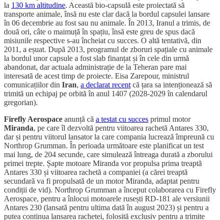
la
130 km altitudine
. Această bio-capsulă este proiectată să
transporte animale, însă nu este clar dacă la bordul capsulei lansare
în 06 decembrie au fost sau nu animale. În 2013, Iranul a trimis, de
două ori, câte o maimuță în spațiu, însă este greu de spus dacă
misiunile respective s-au încheiat cu succes. O altă tentativă, din
2011, a eșuat. După 2013, programul de zboruri spațiale cu animale
la bordul unor capsule a fost slab finanțat și în cele din urmă
abandonat, dar actuala administrație de la Teheran pare mai
interesată de acest timp de proiecte. Eisa Zarepour, ministrul
comunicațiilor din
Iran
,
a declarat recent
că țara sa intenționează să
trimită un echipaj pe orbită în anul 1407 (2028-2029 în calendarul
gregorian).
Firefly Aerospace
anunță că
a testat cu succes
primul motor
Miranda
, pe care îl dezvoltă pentru viitoarea rachetă Antares 330,
dar și pentru viitorul lansator la care compania lucrează împreună cu
Northrop Grumman. În perioada următoare este planificat un test
mai lung, de 204 secunde, care simulează întreaga durată a zborului
primei trepte. Șapte motoare Miranda vor propulsa prima treaptă
Antares 330 și viitoarea rachetă a companiei (a cărei treaptă
secundară va fi propulsată de un motor Miranda, adaptat pentru
condiții de vid). Northrop Grumman a început colaborarea cu Firefly
Aerospace, pentru a înlocui motoarele rusești RD-181 ale versiunii
Antares 230 (lansată pentru ultima dată în august 2023) și pentru a
putea continua lansarea rachetei, folosită exclusiv pentru a trimite