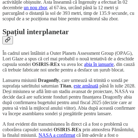
activitățile obișnuite. Asta înseamnă că Ingenuity a efectuat în 02
decembrie
un nou zbor
, al 67-lea, urcând până la 12 metri și
parcurgând o distanță la sol de 393 metri, timp de 135.9 secunde, cu
scopul de a se poziționa mai bine pentru următorul său zbor.
Spațiul interplanetar
În cadrul unei întâlniri a Outer Planets Assessment Group (OPAG),
Lori Glaze a spus că cel mai probabil o nouă tentativă de a deschide
capsula sondei
OSIRIS-REx
va avea loc
abia în ianuarie
, din cauză
că trebuie fabricate noi unelte pentru a desface un șurub blocat.
Lansarea misiunii
Dragonfly
, care urmează să trimită o sondă pe
suprafața satelitului saturnian
Titan
,
este amânată
până în iulie 2028.
Deși misiunea se află într-un stadiu avansat de proiectare, NASA va
decide dacă are suficiente fonduri pentru finanțarea Dragonfly abia
după confirmarea bugetului pentru anul fiscal 2025 (decizie care ar
putea să vină la mijlocul anului viitor). Abia după această confirmare
va începe asamblarea sondei și pregătirile pentru lansare.
A fost evident din transmisiunea în direct că a fost o problemă cu
coborârea capsulei sondei
OSIRIS-REx
prin atmosfera Pământului,
la finalul misiunii.
NASA a confirmat
că într-adevăr a fost o