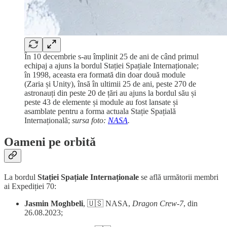
În 10 decembrie s-au împlinit 25 de ani de când primul
echipaj a ajuns la bordul Stației Spațiale Internaționale;
în 1998, aceasta era formată din doar două module
(Zaria și Unity), însă în ultimii 25 de ani, peste 270 de
astronauți din peste 20 de țări au ajuns la bordul său și
peste 43 de elemente și module au fost lansate și
asamblate pentru a forma actuala Stație Spațială
Internațională;
sursa foto:
NASA
.
Oameni pe orbită
La bordul
Stației Spațiale Internaționale
se află următorii membri
ai Expediției 70:
Jasmin Moghbeli
, 🇺🇸 NASA,
Dragon Crew-7
, din
26.08.2023;