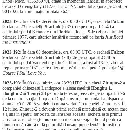
Zhou (MMS 413536970), aflată în momentul lansării în apropiere
de orașul Guangdong (112.0°E 21.3°N). Satelitul a ajuns pe o orbită
904x922 km, înclinație orbitală 86.5°.
2023-191
: În data 07 decembrie, ora 05:07 UTC, o rachetă
Falcon
9
a lansat 23 de sateliți
Starlink
(6.33), de pe rampa LC-40 a
centrului spațial Kennedy din Florida; a fost al 9-lea zbor al treptei
primare 1077, care ulterior lansării a recuperată pe barja
Just Read
the Instructions
.
2023-192
: În data 08 decembrie, ora 08:03 UTC, o rachetă
Falcon
9
a lansat 22 de sateliți
Starlink
(7.8), de pe rampa SLC-4E a
centrului spațial Vandenberg din California; a fost al 13-lea zbor al
treptei primare 1071, care ulterior lansării a recuperată pe barja
Off
Course I Still Love You
.
2023-193
: În 08 decembrie, ora 23:39 UTC, o rachetă
Zhuque-2
a
companiei chinezești Landspace a lansat sateliții
Honghu-1,
Honghu-2 și Tianyi 33
pe orbită terestră joasă, de pe rampa LS-96
de la centrul spațial Jiuquan. După lansare, compania Landspace a
anunțat că în 2025 va debuta noua variantă a rachetei, Zhuque-3. În
12 iulue, Zhuque-2 a devenit prima rachetă propulsată cu metan care
a ajuns în spațiu, iar odată cu lansarea aceasta, racheta este primul
lansator care folosește motoare cu metan și oxigen lichid pentru a
pune o încărcătură utilă pe orbită (lansare precedentă a folosit un
balast atașat treptei secundare, nu un satelit propriu-zis).