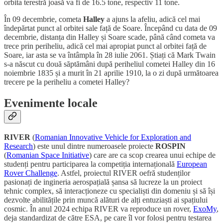
orbita terestră joasă va fi de 16.5 tone, respectiv 11 tone.
În 09 decembrie, cometa
Halley
a ajuns la afeliu, adică cel mai
îndepărtat punct al orbitei sale față de Soare. Începând cu data de 09
decembrie, distanța din Halley și Soare scade, până când cometa va
trece prin periheliu, adică cel mai apropiat punct al orbitei față de
Soare, iar asta se va întâmpla în 28 iulie 2061. Știați că Mark Twain
s-a născut cu două săptămâni după periheliul cometei Halley din 16
noiembrie 1835 și a murit în 21 aprilie 1910, la o zi după următoarea
trecere pe la periheliu a cometei Halley?
Evenimente locale
RIVER
(
Romanian Innovative Vehicle for Exploration and
Research
) este unul dintre numeroasele proiecte
ROSPIN
(
Romanian Space Initiative
) care are ca scop crearea unui echipe de
studenți pentru participarea la competiția internațională
European
Rover Challenge
. Astfel, proiectul RIVER oefră studenților
pasionați de ingineria aerospațială șansa să lucreze la un proiect
tehnic complex, să interacționeze cu specialiști din domeniu și să își
dezvolte abilitățile prin muncă alături de alți entuziaști ai spațiului
cosmic. În anul 2024 echipa RIVER va reproduce un rover,
ExoMy
,
deja standardizat de către ESA, pe care îl vor folosi pentru testarea