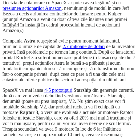
Decizia de colaborare cu SpaceX ar putea avea legătură și cu
presiunea acționarilor Amazon
, nemulțumiți de modul în care Jeff
Bezos a decis atribuirea contractelor de lansare pentru Kuiper
(anunțul Amazon a venit cu doar câteva zile înaintea unei primei
înfățișări în instanță în cadrul procesului intentat de acționarii
Amazon).)
Compania
Astra
reușește să evite pentru moment falimentul,
primind o infuzie de capital de
2.7 milioane de dolari
de la investitori
privați, însă problemele pe termen lung continuă. După ce lansatorul
orbital Rocket 3 a suferit numeroase probleme (5 lansări eșuate din 7
tentative), prețul acțiunilor Astra la bursă s-a prăbușit și acum
fondatorii companiei doresc să o cumpere și să o transforme din nou
într-o companie privată, după ceea ce pare a fi una din cele mai
catastrofale oferte publice din sectorul aerospațial din ultimii ani.
SpaceX va mai lansa
4-5 prototipuri
Starship
din generația curentă,
după care vom vedea debutând versiunea următoare a Starship,
denumită (poate nu prea inspirat), V2. Nu știm exact care vor fi
noutățile Starshhip V2, dar probabil racheta va fi echipată cu
motoare
Raptor 3
, o versiune evoluată a actualelor motoare Raptor
folosite în testele Starship, care va oferi 20% mai multă tracțiune și
vor fi mai ușoare, pentru că nu vor mai avea nevoie de scut termic.
Treapta secundară va avea 9 motoare în loc de 6 iar înălțimea
rachetei va crește cu aproximativ 10 metri, ceea ce înseamnă și