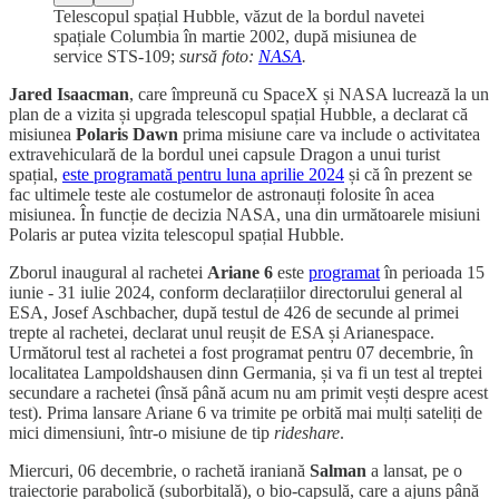
Telescopul spațial Hubble, văzut de la bordul navetei
spațiale Columbia în martie 2002, după misiunea de
service STS-109;
sursă foto:
NASA
.
Jared Isaacman
, care împreună cu SpaceX și NASA lucrează la un
plan de a vizita și upgrada telescopul spațial Hubble, a declarat că
misiunea
Polaris Dawn
prima misiune care va include o activitatea
extravehiculară de la bordul unei capsule Dragon a unui turist
spațial,
este programată pentru luna aprilie 2024
și că în prezent se
fac ultimele teste ale costumelor de astronauți folosite în acea
misiunea. În funcție de decizia NASA, una din următoarele misiuni
Polaris ar putea vizita telescopul spațial Hubble.
Zborul inaugural al rachetei
Ariane 6
este
programat
în perioada 15
iunie - 31 iulie 2024, conform declarațiilor directorului general al
ESA, Josef Aschbacher, după testul de 426 de secunde al primei
trepte al rachetei, declarat unul reușit de ESA și Arianespace.
Următorul test al rachetei a fost programat pentru 07 decembrie, în
localitatea Lampoldshausen dinn Germania, și va fi un test al treptei
secundare a rachetei (însă până acum nu am primit vești despre acest
test). Prima lansare Ariane 6 va trimite pe orbită mai mulți sateliți de
mici dimensiuni, într-o misiune de tip
rideshare
.
Miercuri, 06 decembrie, o rachetă iraniană
Salman
a lansat, pe o
traiectorie parabolică (suborbitală), o bio-capsulă, care a ajuns până