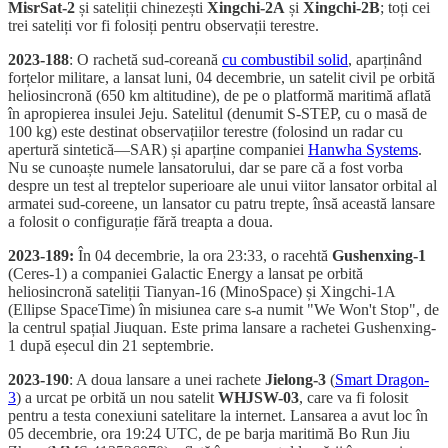
MisrSat-2
și sateliții chinezești
Xingchi-2A
și
Xingchi-2B
; toți cei
trei sateliți vor fi folosiți pentru observații terestre.
2023-188
: O rachetă sud-coreană
cu combustibil solid
, aparținând
forțelor militare, a lansat luni, 04 decembrie, un satelit civil pe orbită
heliosincronă (650 km altitudine), de pe o platformă maritimă aflată
în apropierea insulei Jeju. Satelitul (denumit S-STEP, cu o masă de
100 kg) este destinat observațiilor terestre (folosind un radar cu
apertură sintetică—SAR) și aparține companiei
Hanwha Systems
.
Nu se cunoaște numele lansatorului, dar se pare că a fost vorba
despre un test al treptelor superioare ale unui viitor lansator orbital al
armatei sud-coreene, un lansator cu patru trepte, însă această lansare
a folosit o configurație fără treapta a doua.
2023-189:
În 04 decembrie, la ora 23:33, o racehtă
Gushenxing-1
(Ceres-1) a companiei Galactic Energy a lansat pe orbită
heliosincronă sateliții Tianyan-16 (MinoSpace) și Xingchi-1A
(Ellipse SpaceTime) în misiunea care s-a numit "We Won't Stop", de
la centrul spațial Jiuquan. Este prima lansare a rachetei Gushenxing-
1 după eșecul din 21 septembrie.
2023-190
: A doua lansare a unei rachete
Jielong-3
(
Smart Dragon-
3
) a urcat pe orbită un nou satelit
WHJSW-03
, care va fi folosit
pentru a testa conexiuni satelitare la internet. Lansarea a avut loc în
05 decembrie, ora 19:24 UTC, de pe barja maritimă Bo Run Jiu