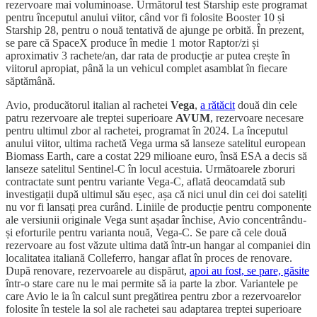
rezervoare mai voluminoase. Următorul test Starship este programat
pentru începutul anului viitor, când vor fi folosite Booster 10 și
Starship 28, pentru o nouă tentativă de ajunge pe orbită. În prezent,
se pare că SpaceX produce în medie 1 motor Raptor/zi și
aproximativ 3 rachete/an, dar rata de producție ar putea crește în
viitorul apropiat, până la un vehicul complet asamblat în fiecare
săptămână.
Avio, producătorul italian al rachetei
Vega
,
a rătăcit
două din cele
patru rezervoare ale treptei superioare
AVUM
, rezervoare necesare
pentru ultimul zbor al rachetei, programat în 2024. La începutul
anului viitor, ultima rachetă Vega urma să lanseze satelitul european
Biomass Earth, care a costat 229 milioane euro, însă ESA a decis să
lanseze satelitul Sentinel-C în locul acestuia. Următoarele zboruri
contractate sunt pentru variante Vega-C, aflată deocamdată sub
investigații după ultimul său eșec, așa că nici unul din cei doi sateliți
nu vor fi lansați prea curând. Liniile de producție pentru componente
ale versiunii originale Vega sunt așadar închise, Avio concentrându-
și eforturile pentru varianta nouă, Vega-C. Se pare că cele două
rezervoare au fost văzute ultima dată într-un hangar al companiei din
localitatea italiană Colleferro, hangar aflat în proces de renovare.
După renovare, rezervoarele au dispărut,
apoi au fost, se pare, găsite
într-o stare care nu le mai permite să ia parte la zbor. Variantele pe
care Avio le ia în calcul sunt pregătirea pentru zbor a rezervoarelor
folosite în testele la sol ale rachetei sau adaptarea treptei superioare