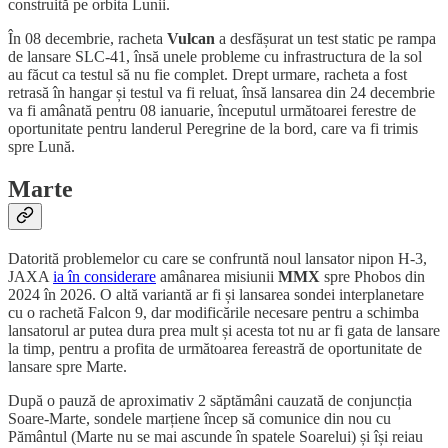
construită pe orbita Lunii.
În 08 decembrie, racheta
Vulcan
a desfășurat un test static pe rampa
de lansare SLC-41, însă unele probleme cu infrastructura de la sol
au făcut ca testul să nu fie complet. Drept urmare, racheta a fost
retrasă în hangar și testul va fi reluat, însă lansarea din 24 decembrie
va fi amânată pentru 08 ianuarie, începutul următoarei ferestre de
oportunitate pentru landerul Peregrine de la bord, care va fi trimis
spre Lună.
Marte
Datorită problemelor cu care se confruntă noul lansator nipon H-3,
JAXA
ia în considerare
amânarea misiunii
MMX
spre Phobos din
2024 în 2026. O altă variantă ar fi și lansarea sondei interplanetare
cu o rachetă Falcon 9, dar modificările necesare pentru a schimba
lansatorul ar putea dura prea mult și acesta tot nu ar fi gata de lansare
la timp, pentru a profita de următoarea fereastră de oportunitate de
lansare spre Marte.
După o pauză de aproximativ 2 săptămâni cauzată de conjuncția
Soare-Marte, sondele marțiene încep să comunice din nou cu
Pământul (Marte nu se mai ascunde în spatele Soarelui) și își reiau