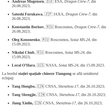
Andreas Mogensen
, 🇩🇰 ESA,
Dragon Crew-7
, din
26.08.2023;
Satoshi Furukawa
, 🇯🇵 JAXA,
Dragon Crew-7
, din
26.08.2023;
Konstantin Borisov
, 🇷🇺 Roscosmos,
Dragon Crew-7
, din
26.08.2023;
Oleg Kononenko
, 🇷🇺 Roscosmos,
Soiuz MS-24
, din
15.09.2023;
Nikolai Chub
, 🇷🇺 Roscosmos,
Soiuz MS-24
, din
15.09.2023;
Loral O’Hara
, 🇺🇸 NASA,
Soiuz MS-24
, din 15.09.2023.
La bordul
stației spațiale chineze Tiangong
se află următorul
echipaj:
Tang Hongbo,
🇨🇳 CNSA,
Shenzhou-17
, din 26.10.2023;
Tang Shengjie,
🇨🇳 CNSA,
Shenzhou-17
, din 26.10.2023;
Jiang Xinlin,
🇨🇳 CNSA,
Shenzhou-17
, din 26.10.2023;