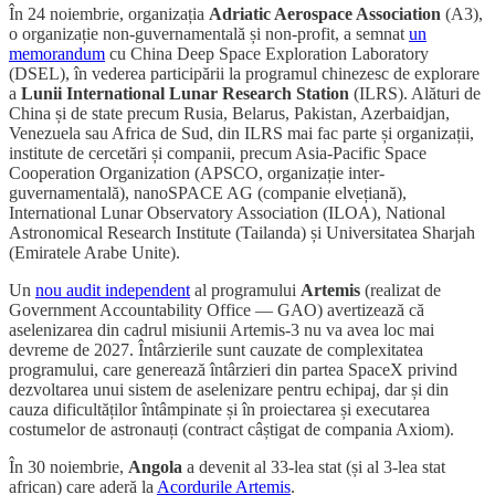
În 24 noiembrie, organizația
Adriatic Aerospace Association
(A3),
o organizație non-guvernamentală și non-profit, a semnat
un
memorandum
cu China Deep Space Exploration Laboratory
(DSEL), în vederea participării la programul chinezesc de explorare
a
Lunii International Lunar Research Station
(ILRS). Alături de
China și de state precum Rusia, Belarus, Pakistan, Azerbaidjan,
Venezuela sau Africa de Sud, din ILRS mai fac parte și organizații,
institute de cercetări și companii, precum Asia-Pacific Space
Cooperation Organization (APSCO, organizație inter-
guvernamentală), nanoSPACE AG (companie elvețiană),
International Lunar Observatory Association (ILOA), National
Astronomical Research Institute (Tailanda) și Universitatea Sharjah
(Emiratele Arabe Unite).
Un
nou audit independent
al programului
Artemis
(realizat de
Government Accountability Office — GAO) avertizează că
aselenizarea din cadrul misiunii Artemis-3 nu va avea loc mai
devreme de 2027. Întârzierile sunt cauzate de complexitatea
programului, care generează întârzieri din partea SpaceX privind
dezvoltarea unui sistem de aselenizare pentru echipaj, dar și din
cauza dificultăților întâmpinate și în proiectarea și executarea
costumelor de astronauți (contract câștigat de compania Axiom).
În 30 noiembrie,
Angola
a devenit al 33-lea stat (și al 3-lea stat
african) care aderă la
Acordurile Artemis
.