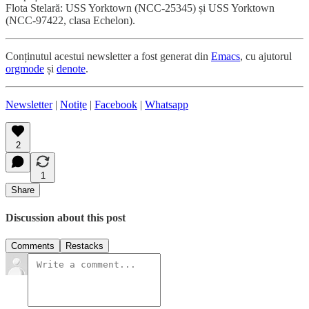
Flota Stelară: USS Yorktown (NCC-25345) și USS Yorktown
(NCC-97422, clasa Echelon).
Conținutul acestui newsletter a fost generat din
Emacs
, cu ajutorul
orgmode
și
denote
.
Newsletter
|
Notițe
|
Facebook
|
Whatsapp
2
1
Share
Discussion about this post
Comments
Restacks