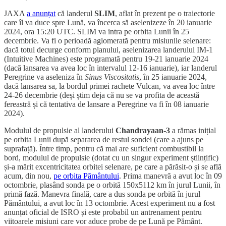
JAXA
a anunțat
că landerul
SLIM
, aflat în prezent pe o traiectorie
care îl va duce spre Lună, va încerca să aselenizeze în 20 ianuarie
2024, ora 15:20 UTC. SLIM va intra pe orbita Lunii în 25
decembrie. Va fi o perioadă aglomerată pentru misiunile selenare:
dacă totul decurge conform planului, aselenizarea landerului IM-1
(Intuitive Machines) este programată pentru 19-21 ianuarie 2024
(dacă lansarea va avea loc în intervalul 12-16 ianuarie), iar landerul
Peregrine va aseleniza în
Sinus Viscositatis
, în 25 ianuarie 2024,
dacă lansarea sa, la bordul primei rachete Vulcan, va avea loc între
24-26 decembrie (deși știm deja că nu se va profita de această
fereastră și că tentativa de lansare a Peregrine va fi în 08 ianuarie
2024).
Modulul de propulsie al landerului
Chandrayaan-3
a rămas inițial
pe orbita Lunii după separarea de restul sondei (care a ajuns pe
suprafață). Între timp, pentru că mai are suficient combustibil la
bord, modulul de propulsie (dotat cu un singur experiment științific)
și-a mărit excentricitatea orbitei selenare, pe care a părăsit-o și se află
acum, din nou,
pe orbita Pământului
. Prima manevră a avut loc în 09
octombrie, plasând sonda pe o orbită 150x5112 km în jurul Lunii, în
primă fază. Manevra finală, care a dus sonda pe orbită în jurul
Pământului, a avut loc în 13 octombrie. Acest experiment nu a fost
anunțat oficial de ISRO și este probabil un antrenament pentru
viitoarele misiuni care vor aduce probe de pe Lună pe Pământ.