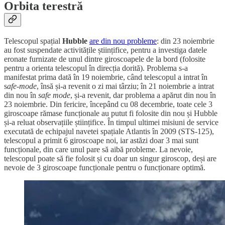
Orbita terestră
Telescopul spațial
Hubble
are din nou probleme
: din 23 noiembrie
au fost suspendate activitățile științifice, pentru a investiga datele
eronate furnizate de unul dintre giroscoapele de la bord (folosite
pentru a orienta telescopul în direcția dorită). Problema s-a
manifestat prima dată în 19 noiembrie, când telescopul a intrat în
s
afe-mode
, însă și-a revenit o zi mai târziu; în 21 noiembrie a intrat
din nou în
safe mode
, și-a revenit, dar problema a apărut din nou în
23 noiembrie. Din fericire, începând cu 08 decembrie, toate cele 3
giroscoape rămase funcționale au putut fi folosite din nou și Hubble
și-a reluat observațiile științifice. În timpul ultimei misiuni de service
executată de echipajul navetei spațiale Atlantis în 2009 (STS-125),
telescopul a primit 6 giroscoape noi, iar astăzi doar 3 mai sunt
funcționale, din care unul pare să aibă probleme. La nevoie,
telescopul poate să fie folosit și cu doar un singur giroscop, deși are
nevoie de 3 giroscoape funcționale pentru o funcționare optimă.