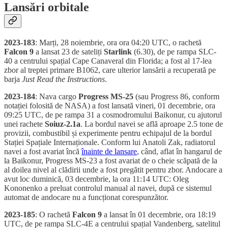
Lansări orbitale
2023-183
: Marți, 28 noiembrie, ora ora 04:20 UTC, o rachetă
Falcon 9
a lansat 23 de sateliți
Starlink
(6.30), de pe rampa SLC-
40 a centrului spațial Cape Canaveral din Florida; a fost al 17-lea
zbor al treptei primare B1062, care ulterior lansării a recuperată pe
barja
Just Read the Instructions
.
2023-184
: Nava cargo
Progress MS-25
(sau Progress 86, conform
notației folosită de NASA) a fost lansată vineri, 01 decembrie, ora
09:25 UTC, de pe rampa 31 a cosmodromului Baikonur, cu ajutorul
unei rachete
Soiuz-2.1a
. La bordul navei se află aproape 2.5 tone de
provizii, combustibil și experimente pentru echipajul de la bordul
Stației Spațiale Internaționale. Conform lui Anatoli Zak, radiatorul
navei a fost avariat încă
înainte de lansare
, când, aflat în hangarul de
la Baikonur, Progress MS-23 a fost avariat de o cheie scăpată de la
al doilea nivel al clădirii unde a fost pregătit pentru zbor. Andocare a
avut loc duminică, 03 decembrie, la ora 11:14 UTC: Oleg
Kononenko a preluat controlul manual al navei, după ce sistemul
automat de andocare nu a funcționat corespunzător.
2023-185
: O rachetă
Falcon 9
a lansat în 01 decembrie, ora 18:19
UTC, de pe rampa SLC-4E a centrului spațial Vandenberg, satelitul