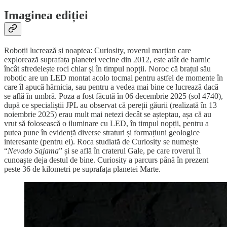
Imaginea ediției
Roboții lucrează și noaptea: Curiosity, roverul marțian care
explorează suprafața planetei vecine din 2012, este atât de harnic
încât sfredelește roci chiar și în timpul nopții. Noroc că brațul său
robotic are un LED montat acolo tocmai pentru astfel de momente în
care îl apucă hărnicia, sau pentru a vedea mai bine ce lucrează dacă
se află în umbră. Poza a fost făcută în 06 decembrie 2025 (sol 4740),
după ce specialiștii JPL au observat că pereții găurii (realizată în 13
noiembrie 2025) erau mult mai netezi decât se așteptau, așa că au
vrut să folosească o iluminare cu LED, în timpul nopții, pentru a
putea pune în evidență diverse straturi și formațiuni geologice
interesante (pentru ei). Roca studiată de Curiosity se numește
“
Nevado Sajama
” și se află în craterul Gale, pe care roverul îl
cunoaște deja destul de bine. Curiosity a parcurs până în prezent
peste 36 de kilometri pe suprafața planetei Marte.