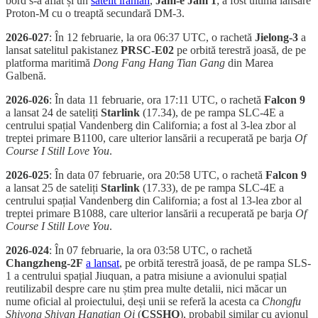
bord s-a aflat și un
satelit iranian
,
Jam-e Jam 1
; a fost ultima lansare
Proton-M cu o treaptă secundară DM-3.
2026-027
: În 12 februarie, la ora 06:37 UTC, o rachetă
Jielong-3
a
lansat satelitul pakistanez
PRSC-E02
pe orbită terestră joasă, de pe
platforma maritimă
Dong Fang Hang Tian Gang
din Marea
Galbenă.
2026-026
: În data 11 februarie, ora 17:11 UTC, o rachetă
Falcon 9
a lansat 24 de sateliți
Starlink
(17.34), de pe rampa SLC-4E a
centrului spațial Vandenberg din California; a fost al 3-lea zbor al
treptei primare B1100, care ulterior lansării a recuperată pe barja
Of
Course I Still Love You
.
2026-025
: În data 07 februarie, ora 20:58 UTC, o rachetă
Falcon 9
a lansat 25 de sateliți
Starlink
(17.33), de pe rampa SLC-4E a
centrului spațial Vandenberg din California; a fost al 13-lea zbor al
treptei primare B1088, care ulterior lansării a recuperată pe barja
Of
Course I Still Love You
.
2026-024
: În 07 februarie, la ora 03:58 UTC, o rachetă
Changzheng-2F
a lansat
, pe orbită terestră joasă, de pe rampa SLS-
1 a centrului spațial Jiuquan, a patra misiune a avionului spațial
reutilizabil despre care nu știm prea multe detalii, nici măcar un
nume oficial al proiectului, deși unii se referă la acesta ca
Chongfu
Shiyong Shiyan Hangtian Qi
(
CSSHQ
), probabil similar cu avionul