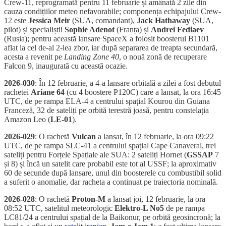
Crew-11, reprogramată pentru 11 februarie și amânată 2 zile din
cauza condițiilor meteo nefavorabile; componența echipajului Crew-
12 este
Jessica Meir
(SUA, comandant),
Jack Hathaway
(SUA,
pilot) și specialiștii
Sophie Adenot
(Franța) și
Andrei Fediaev
(Rusia); pentru această lansare SpaceX a folosit boosterul B1101
aflat la cel de-al 2-lea zbor, iar după separarea de treapta secundară,
acesta a revenit pe
Landing Zone 40
, o nouă zonă de recuperare
Falcon 9, inaugurată cu această ocazie.
2026-030
: În 12 februarie, a 4-a lansare orbitală a zilei a fost debutul
rachetei
Ariane 64
(cu 4 boostere P120C) care a lansat, la ora 16:45
UTC, de pe rampa ELA-4 a centrului spațial Kourou din Guiana
Franceză, 32 de sateliți pe orbită terestră joasă, pentru constelația
Amazon Leo (
LE-01
).
2026-029
: O rachetă
Vulcan
a lansat, în 12 februarie, la ora 09:22
UTC, de pe rampa SLC-41 a centrului spațial Cape Canaveral, trei
sateliți pentru Forțele Spațiale ale SUA: 2 sateliți Hornet (
GSSAP
7
și 8) și încă un satelit care probabil este tot al USSF; la aproximativ
60 de secunde după lansare, unul din boosterele cu combustibil solid
a suferit o anomalie, dar racheta a continuat pe traiectoria nominală.
2026-028
: O rachetă
Proton-M
a lansat joi, 12 februarie, la ora
08:52 UTC, satelitul meteorologic
Elektro-L No5
de pe rampa
LC81/24 a centrului spațial de la Baikonur, pe orbită geosincronă; la