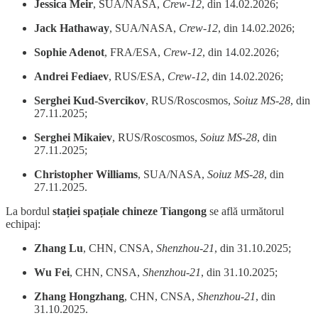
Jessica Meir
, SUA/NASA,
Crew-12
, din 14.02.2026;
Jack Hathaway
, SUA/NASA,
Crew-12
, din 14.02.2026;
Sophie Adenot
, FRA/ESA,
Crew-12
, din 14.02.2026;
Andrei Fediaev
, RUS/ESA,
Crew-12
, din 14.02.2026;
Serghei Kud-Svercikov
, RUS/Roscosmos,
Soiuz MS-28
, din
27.11.2025;
Serghei Mikaiev
, RUS/Roscosmos,
Soiuz MS-28
, din
27.11.2025;
Christopher Williams
, SUA/NASA,
Soiuz MS-28
, din
27.11.2025.
La bordul
stației spațiale chineze Tiangong
se află următorul
echipaj:
Zhang Lu
, CHN, CNSA,
Shenzhou-21
, din 31.10.2025;
Wu Fei
, CHN, CNSA,
Shenzhou-21
, din 31.10.2025;
Zhang Hongzhang
, CHN, CNSA,
Shenzhou-21
, din
31.10.2025.