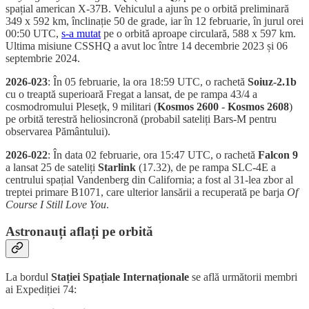
spațial american X-37B. Vehiculul a ajuns pe o orbită preliminară
349 x 592 km, înclinație 50 de grade, iar în 12 februarie, în jurul orei
00:50 UTC,
s-a mutat
pe o orbită aproape circulară, 588 x 597 km.
Ultima misiune CSSHQ a avut loc între 14 decembrie 2023 și 06
septembrie 2024.
2026-023
: În 05 februarie, la ora 18:59 UTC, o rachetă
Soiuz-2.1b
cu o treaptă superioară Fregat a lansat, de pe rampa 43/4 a
cosmodromului Plesețk, 9 militari (
Kosmos 2600
-
Kosmos 2608
)
pe orbită terestră heliosincronă (probabil sateliți Bars-M pentru
observarea Pământului).
2026-022
: În data 02 februarie, ora 15:47 UTC, o rachetă
Falcon 9
a lansat 25 de sateliți
Starlink
(17.32), de pe rampa SLC-4E a
centrului spațial Vandenberg din California; a fost al 31-lea zbor al
treptei primare B1071, care ulterior lansării a recuperată pe barja
Of
Course I Still Love You
.
Astronauți aflați pe orbită
La bordul
Stației Spațiale Internaționale
se află următorii membri
ai Expediției 74: