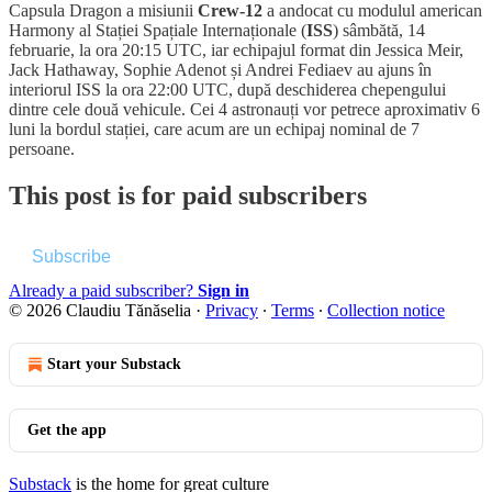
Capsula Dragon a misiunii
Crew-12
a andocat cu modulul american
Harmony al Stației Spațiale Internaționale (
ISS
) sâmbătă, 14
februarie, la ora 20:15 UTC, iar echipajul format din Jessica Meir,
Jack Hathaway, Sophie Adenot și Andrei Fediaev au ajuns în
interiorul ISS la ora 22:00 UTC, după deschiderea chepengului
dintre cele două vehicule. Cei 4 astronauți vor petrece aproximativ 6
luni la bordul stației, care acum are un echipaj nominal de 7
persoane.
This post is for paid subscribers
Subscribe
Already a paid subscriber?
Sign in
© 2026 Claudiu Tănăselia
·
Privacy
∙
Terms
∙
Collection notice
Start your Substack
Get the app
Substack
is the home for great culture