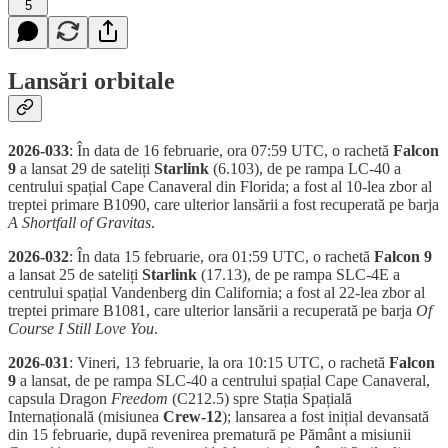
5
Lansări orbitale
2026-033
: În data de 16 februarie, ora 07:59 UTC, o rachetă
Falcon
9
a lansat 29 de sateliți
Starlink
(6.103), de pe rampa LC-40 a
centrului spațial Cape Canaveral din Florida; a fost al 10-lea zbor al
treptei primare B1090, care ulterior lansării a fost recuperată pe barja
A Shortfall of Gravitas
.
2026-032
: În data 15 februarie, ora 01:59 UTC, o rachetă
Falcon 9
a lansat 25 de sateliți
Starlink
(17.13), de pe rampa SLC-4E a
centrului spațial Vandenberg din California; a fost al 22-lea zbor al
treptei primare B1081, care ulterior lansării a recuperată pe barja
Of
Course I Still Love You
.
2026-031
: Vineri, 13 februarie, la ora 10:15 UTC, o rachetă
Falcon
9
a lansat, de pe rampa SLC-40 a centrului spațial Cape Canaveral,
capsula Dragon
Freedom
(C212.5) spre Stația Spațială
Internațională (misiunea
Crew-12
); lansarea a fost inițial devansată
din 15 februarie, după revenirea prematură pe Pământ a misiunii