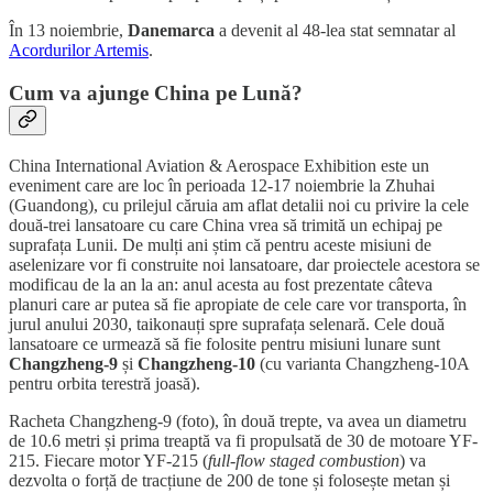
În 13 noiembrie,
Danemarca
a devenit al 48-lea stat semnatar al
Acordurilor Artemis
.
Cum va ajunge China pe Lună?
China International Aviation & Aerospace Exhibition este un
eveniment care are loc în perioada 12-17 noiembrie la Zhuhai
(Guandong), cu prilejul căruia am aflat detalii noi cu privire la cele
două-trei lansatoare cu care China vrea să trimită un echipaj pe
suprafața Lunii. De mulți ani știm că pentru aceste misiuni de
aselenizare vor fi construite noi lansatoare, dar proiectele acestora se
modificau de la an la an: anul acesta au fost prezentate câteva
planuri care ar putea să fie apropiate de cele care vor transporta, în
jurul anului 2030, taikonauți spre suprafața selenară. Cele două
lansatoare ce urmează să fie folosite pentru misiuni lunare sunt
Changzheng-9
și
Changzheng-10
(cu varianta Changzheng-10A
pentru orbita terestră joasă).
Racheta Changzheng-9 (foto), în două trepte, va avea un diametru
de 10.6 metri și prima treaptă va fi propulsată de 30 de motoare YF-
215. Fiecare motor YF-215 (
full-flow staged combustion
) va
dezvolta o forță de tracțiune de 200 de tone și folosește metan și