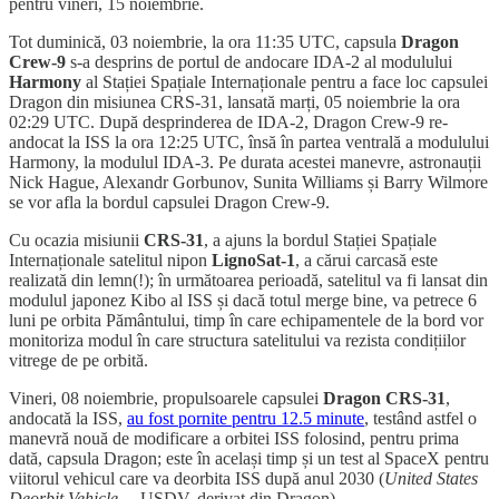
pentru vineri, 15 noiembrie.
Tot duminică, 03 noiembrie, la ora 11:35 UTC, capsula
Dragon
Crew-9
s-a desprins de portul de andocare IDA-2 al modulului
Harmony
al Stației Spațiale Internaționale pentru a face loc capsulei
Dragon din misiunea CRS-31, lansată marți, 05 noiembrie la ora
02:29 UTC. După desprinderea de IDA-2, Dragon Crew-9 re-
andocat la ISS la ora 12:25 UTC, însă în partea ventrală a modulului
Harmony, la modulul IDA-3. Pe durata acestei manevre, astronauții
Nick Hague, Alexandr Gorbunov, Sunita Williams și Barry Wilmore
se vor afla la bordul capsulei Dragon Crew-9.
Cu ocazia misiunii
CRS-31
, a ajuns la bordul Stației Spațiale
Internaționale satelitul nipon
LignoSat-1
, a cărui carcasă este
realizată din lemn(!); în următoarea perioadă, satelitul va fi lansat din
modulul japonez Kibo al ISS și dacă totul merge bine, va petrece 6
luni pe orbita Pământului, timp în care echipamentele de la bord vor
monitoriza modul în care structura satelitului va rezista condițiilor
vitrege de pe orbită.
Vineri, 08 noiembrie, propulsoarele capsulei
Dragon
CRS-31
,
andocată la ISS,
au fost pornite pentru 12.5 minute
, testând astfel o
manevră nouă de modificare a orbitei ISS folosind, pentru prima
dată, capsula Dragon; este în același timp și un test al SpaceX pentru
viitorul vehicul care va deorbita ISS după anul 2030 (
United States
Deorbit Vehicle
—USDV, derivat din Dragon).