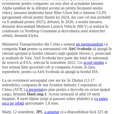
evenimente pentru companie: un nou zbor al actualului lansator
Alpha (amânat de la sfârșitul acestui an pentru începutul anului
viitor), lansarea landerului lunar Blue Ghost într-o misiune CLPS
(programată oficial pentru finalul lui 2024, dar care cel mai probabil
va fi amânată pentru 2025), debutul, în 2026, a noului lansator,
denumit deocamdată Medium Launch Vehicle (MLV) și realizat în
colaborare cu Northrop Grumman și dezvoltarea unui remorcher
orbital, denumit Elytra.
Ministerul Transporturilor din Cehia a semnat
un memorandum
cu
compania
Vast
pentru ca astronautul ceh
Aleš Svoboda
să ajungă în
viitorul apropiat la bordul viitoarei stații spațiale Haven-1, proiectată
și realizată de Vast. Aleš Svoboda face parte din lotul de astronauți
de rezervă ai ESA, selectat în noiembrie 2022. Un
acord similar
a
fost semnat între guvernul ceh și compania Axiom, în luna
septembrie, pentru ca Aleš Svoboda să ajungă la bordul ISS.
La un eveniment aerospațial care are loc în Zhuhai (12-17
noiembrie), compania de stat Aviation Industry Corporation of
China (AVIC)
a prezentat
un plan pentru a dezvolta un avion spațial
cargo, denumit
HaoLong-1
. Acesta urmează să aibă 10 metri
lungime, 8 metri lățime (aripi și panouri solare pliabile) și
va putea
urca pe orbită
aproximativ 1.8 tone.
Marți, 12 noiembrie,
JPL
a anunțat
că a disponibilizat încă 325 de