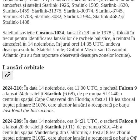
atmosferă și sateliții Starlink-1926, Starlink-1505, Starlink-1620,
Starlink-1459, Starlink-31375, Starlink-30974, Starlink-3745,
Starlink-31703, Starlink-3082, Starlink-1984, Starlink-4682 și
Starlink-1488.
Satelitul sovietic
Cosmos-1024
, lansat în 28 iunie 1978 și folosit în
trecut pentru identificarea lansărilor de rachete balistice, a reintrat în
atmosferă în 14 noiembrie, în jurul orei 14:35 UTC, undeva
deasupra sudului Statelor Unite, Golfului Mexic sau Oceanului
Atlantic (nu au fost raportate observații deasupra zonelor locuite).
Lansări orbitale
2024-210
: În data 14 noiembrie, ora 11:00 UTC, o rachetă
Falcon 9
a lansat 24 de sateliți
Starlink
(6.68), de pe rampa SLC-40 a
centrului spațial Cape Canaveral din Florida; a fost al 18-lea zbor al
treptei primare B1076, care ulterior lansării a recuperată pe barja
Just Read the Instructions
.
2024-209
: În data 14 noiembrie, ora 04:21 UTC, o rachetă
Falcon 9
a lansat 20 de sateliți
Starlink
(9.11), de pe rampa SLC-4E a
centrului spațial Vandenberg din California; a fost al 8-lea zbor al
treptei primare B1082, care ulterior lansării a recuperată pe barja
Off