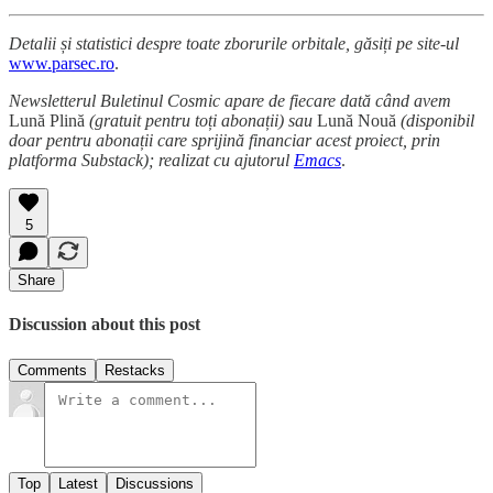
Detalii și statistici despre toate zborurile orbitale, găsiți pe site-ul
www.parsec.ro
.
Newsletterul Buletinul Cosmic apare de fiecare dată când avem
Lună Plină
(gratuit pentru toți abonații) sau
Lună Nouă
(disponibil
doar pentru abonații care sprijină financiar acest proiect, prin
platforma Substack); realizat cu ajutorul
Emacs
.
5
Share
Discussion about this post
Comments
Restacks
Top
Latest
Discussions