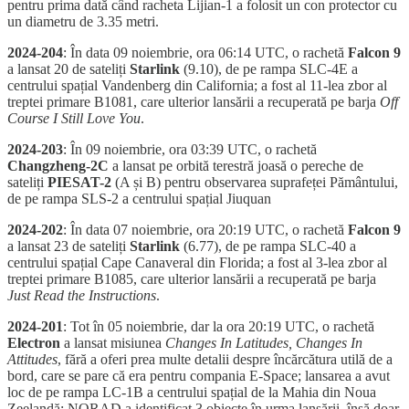
pentru prima dată când racheta Lijian-1 a folosit un con protector cu
un diametru de 3.35 metri.
2024-204
: În data 09 noiembrie, ora 06:14 UTC, o rachetă
Falcon 9
a lansat 20 de sateliți
Starlink
(9.10), de pe rampa SLC-4E a
centrului spațial Vandenberg din California; a fost al 11-lea zbor al
treptei primare B1081, care ulterior lansării a recuperată pe barja
Off
Course I Still Love You
.
2024-203
: În 09 noiembrie, ora 03:39 UTC, o rachetă
Changzheng-2C
a lansat pe orbită terestră joasă o pereche de
sateliți
PIESAT-2
(A și B) pentru observarea suprafeței Pământului,
de pe rampa SLS-2 a centrului spațial Jiuquan
2024-202
: În data 07 noiembrie, ora 20:19 UTC, o rachetă
Falcon 9
a lansat 23 de sateliți
Starlink
(6.77), de pe rampa SLC-40 a
centrului spațial Cape Canaveral din Florida; a fost al 3-lea zbor al
treptei primare B1085, care ulterior lansării a recuperată pe barja
Just Read the Instructions
.
2024-201
: Tot în 05 noiembrie, dar la ora 20:19 UTC, o rachetă
Electron
a lansat misiunea
Changes In Latitudes, Changes In
Attitudes
, fără a oferi prea multe detalii despre încărcătura utilă de a
bord, care se pare că era pentru compania E-Space; lansarea a avut
loc de pe rampa LC-1B a centrului spațial de la Mahia din Noua
Zeelandă; NORAD a identificat 3 obiecte în urma lansării, însă doar