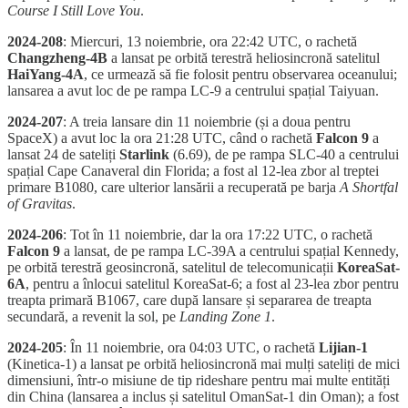
Course I Still Love You
.
2024-208
: Miercuri, 13 noiembrie, ora 22:42 UTC, o rachetă
Changzheng-4B
a lansat pe orbită terestră heliosincronă satelitul
HaiYang-4A
, ce urmează să fie folosit pentru observarea oceanului;
lansarea a avut loc de pe rampa LC-9 a centrului spațial Taiyuan.
2024-207
: A treia lansare din 11 noiembrie (și a doua pentru
SpaceX) a avut loc la ora 21:28 UTC, când o rachetă
Falcon 9
a
lansat 24 de sateliți
Starlink
(6.69), de pe rampa SLC-40 a centrului
spațial Cape Canaveral din Florida; a fost al 12-lea zbor al treptei
primare B1080, care ulterior lansării a recuperată pe barja
A Shortfal
of Gravitas
.
2024-206
: Tot în 11 noiembrie, dar la ora 17:22 UTC, o rachetă
Falcon 9
a lansat, de pe rampa LC-39A a centrului spațial Kennedy,
pe orbită terestră geosincronă, satelitul de telecomunicații
KoreaSat-
6A
, pentru a înlocui satelitul KoreaSat-6; a fost al 23-lea zbor pentru
treapta primară B1067, care după lansare și separarea de treapta
secundară, a revenit la sol, pe
Landing Zone 1
.
2024-205
: În 11 noiembrie, ora 04:03 UTC, o rachetă
Lijian-1
(Kinetica-1) a lansat pe orbită heliosincronă mai mulți sateliți de mici
dimensiuni, într-o misiune de tip rideshare pentru mai multe entități
din China (lansarea a inclus și satelitul OmanSat-1 din Oman); a fost