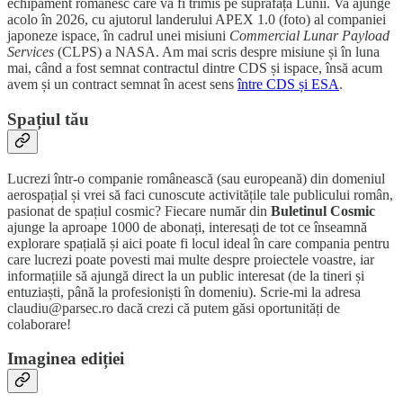
echipament românesc care va fi trimis pe suprafața Lunii. Va ajunge
acolo în 2026, cu ajutorul landerului APEX 1.0 (foto) al companiei
japoneze ispace, în cadrul unei misiuni
Commercial Lunar Payload
Services
(CLPS) a NASA. Am mai scris despre misiune și în luna
mai, când a fost semnat contractul dintre CDS și ispace, însă acum
avem și un contract semnat în acest sens
între CDS și ESA
.
Spațiul tău
Lucrezi într-o companie românească (sau europeană) din domeniul
aerospațial și vrei să faci cunoscute activitățile tale publicului român,
pasionat de spațiul cosmic? Fiecare număr din
Buletinul Cosmic
ajunge la aproape 1000 de abonați, interesați de tot ce înseamnă
explorare spațială și aici poate fi locul ideal în care compania pentru
care lucrezi poate povesti mai multe despre proiectele voastre, iar
informațiile să ajungă direct la un public interesat (de la tineri și
entuziaști, până la profesioniști în domeniu). Scrie-mi la adresa
claudiu@parsec.ro dacă crezi că putem găsi oportunități de
colaborare!
Imaginea ediției