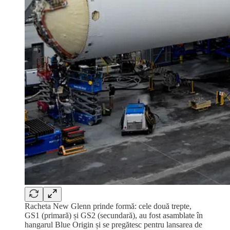
Racheta New Glenn prinde formă: cele două trepte,
GS1 (primară) și GS2 (secundară), au fost asamblate în
hangarul Blue Origin și se pregătesc pentru lansarea de