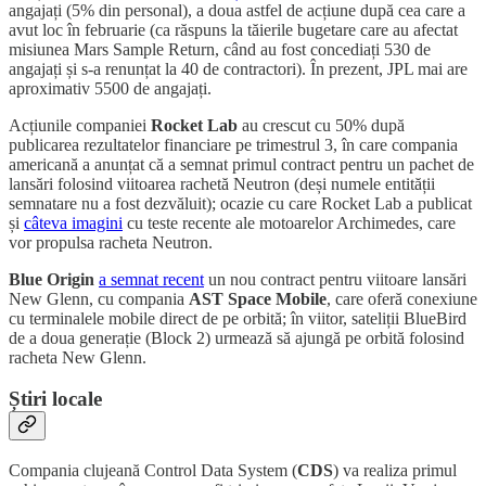
angajați (5% din personal), a doua astfel de acțiune după cea care a
avut loc în februarie (ca răspuns la tăierile bugetare care au afectat
misiunea Mars Sample Return, când au fost concediați 530 de
angajați și s-a renunțat la 40 de contractori). În prezent, JPL mai are
aproximativ 5500 de angajați.
Acțiunile companiei
Rocket Lab
au crescut cu 50% după
publicarea rezultatelor financiare pe trimestrul 3, în care compania
americană a anunțat că a semnat primul contract pentru un pachet de
lansări folosind viitoarea rachetă Neutron (deși numele entității
semnatare nu a fost dezvăluit); ocazie cu care Rocket Lab a publicat
și
câteva imagini
cu teste recente ale motoarelor Archimedes, care
vor propulsa racheta Neutron.
Blue Origin
a semnat recent
un nou contract pentru viitoare lansări
New Glenn, cu compania
AST Space Mobile
, care oferă conexiune
cu terminalele mobile direct de pe orbită; în viitor, sateliții BlueBird
de a doua generație (Block 2) urmează să ajungă pe orbită folosind
racheta New Glenn.
Știri locale
Compania clujeană Control Data System (
CDS
) va realiza primul