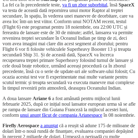
La fel ca în precedentele teste,
va fi un zbor suborbital
, însă
SpaceX
va testa de această dată repornirea unui motor Raptor al treptei
secundare, în spațiu, în vederea unei manevre de deorbitare, care va
avea loc într-un test viitor. Conform unui NOTAM recent, testul
(Flight 6) este programat pentru 18 noiembrie, ora 22:00 UTC și
fereastra de lansare este de 30 de minute; astfel, lansarea va permite
revenirea treptei secundare în Oceanul Indian pe timp de zi, deci
vom avea imagini mai clare din acest segment al zborului; pentru
Flight 6 vor fi folosite vehiculele Superheavy Booster 13 și treapta
secundară Ship 31. Și de această dată, SpaceX va încerca
recuperarea treptei primare Superheavy folosind turnul de lansare și
cele două brațe robotice, urmând aceeași procedură ca în zborul
precedente, însă cu o serie de update-uri ale software-ului folosit; Cu
ocazia acestui test vor fi experimentate mai multe variante pentru
scutul termic și treapta secundară va executa manevre mai complexe
în timpul revenirii prin atmosferă, deasupra Oceanului Indian.
A doua lansare
Ariane 6
a fost amânată pentru mijlocul lunii
februarie 2025, după ce inițial noul lansator european urma să se afle
pe rampa de lansare din Guiana Franceză la mijlocul acestei luni,
conform
unui anunț făcut de compania Arianespace
în 08 noiembrie.
Firefly Aerospace
a anunțat
că a reușit să adune 175 de milioane de
dolari într-o nouă rundă de finanțare, evaluarea companiei depășind
în prezent 2 miliarde de dolari. Urmează o perioadă cu multe