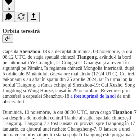
5
Orbita terestră
Capsula
Shenzhou-18
s-a decuplat duminică, 03 noiembrie, la ora
08:12 UTC, de stația spațială chineză
Tiangong
, avându-i la bord
pe taikonuații Ye Guangfu, Li Cong și Li Guangsu și a revenit în
siguranță pe Pământ, în regiunea chineză Mongolia Interioară, după
5 orbite ale Pământului, câteva ore mai târziu (17:24 UTC). Cei trei
taikonauți s-au aflat în spațiu din 25 aprilie 2024, iar în urma lor, la
bordul Tiangong, a rămas echipajul Shenzhou-19: Cai Xuzhe, Song
Lingdong și Wang Haoze, lansat în 29 octombrie. Revenirea prin
atmosferă a capsulei Shenzhou-18
a fost suprinsă de la sol
de unii
observatori.
Duminică, 10 noiembrie, la ora 08:30 UTC, nava cargo
Tianzhou-7
s-a desprins de modulul central Tianhe al stației spațiale chinezești
Tiangong. Tiangong-7 a fost lansată cu provizii spre Tiangong în 17
ianuarie, cu ajutorul unei rachete Changzheng-7. O lansare a unei
noi nave cu provizii pentru stația spațială Tiangong este programată