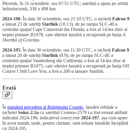
Plesetsk, în 31 octombrie, ora 07:51 UTC; satelitul a ajuns pe orbită
heliosincronă, 338 x 498 km.
2024-196
: În data 30 octombrie, ora 21:10 UTC, o rachetă
Falcon 9
a lansat 23 de sateliți
Starlink
(10.13), de pe rampa SLC-40 a
centrului spațial Cape Canaveral din Florida; a fost al 14-lea zbor al
treptei primare B1078, care ulterior lansării a recuperată pe barja
A
Shortfal of Gravitas
.
2024-195
: În data 30 octombrie, ora 11:30 UTC, o rachetă
Falcon 9
a lansat 20 de sateliți
Starlink
(9.9), de pe rampa SLC-4E a
centrului spațial Vandenberg din California; a fost al 14-lea zbor al
treptei primare B1075, care ulterior lansării a recuperată pe barja Off
Course I Still Love You; a fost a 200-a lansare Starlink.
Erată
În
numărul precedent al Buletinului Cosmic
, lansării orbitale a
rachetei
Soiuz-2.1a
cu satelitul Cosmos-2579 i-a fost eronat atribuit
indicatul 2024-196; indicativul corect este
2024-197
, așa cum apare
în acest număr, unde, pentru claritate, sunt reluate lansările începând
cu 2024-195.