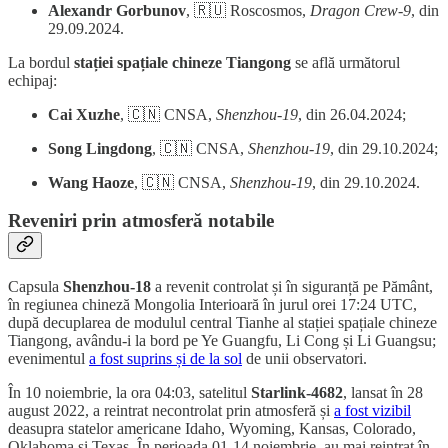
Alexandr Gorbunov
, 🇷🇺 Roscosmos,
Dragon Crew-9
, din
29.09.2024.
La bordul
stației spațiale chineze Tiangong
se află următorul
echipaj:
Cai Xuzhe
, 🇨🇳 CNSA,
Shenzhou-19
, din 26.04.2024;
Song Lingdong
, 🇨🇳 CNSA,
Shenzhou-19
, din 29.10.2024;
Wang Haoze
, 🇨🇳 CNSA,
Shenzhou-19
, din 29.10.2024.
Reveniri prin atmosferă notabile
Capsula
Shenzhou-18
a revenit controlat și în siguranță pe Pământ,
în regiunea chineză Mongolia Interioară în jurul orei 17:24 UTC,
după decuplarea de modulul central Tianhe al stației spațiale chineze
Tiangong, avându-i la bord pe Ye Guangfu, Li Cong și Li Guangsu;
evenimentul
a fost suprins și de la sol
de unii observatori.
În 10 noiembrie, la ora 04:03, satelitul
Starlink-4682
, lansat în 28
august 2022, a reintrat necontrolat prin atmosferă și
a fost vizibil
deasupra statelor americane Idaho, Wyoming, Kansas, Colorado,
Oklahoma și Texas. În perioada 01-14 noiembrie, au mai reintrat în