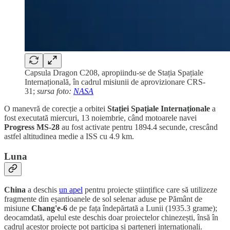
Capsula Dragon C208, apropiindu-se de Stația Spațiale
Internațională, în cadrul misiunii de aprovizionare CRS-
31;
sursa foto:
NASA
O manevră de corecție a orbitei
Stației Spațiale Internaționale
a
fost executată miercuri, 13 noiembrie, când motoarele navei
Progress MS-28
au fost activate pentru 1894.4 secunde, crescând
astfel altitudinea medie a ISS cu 4.9 km.
Luna
China
a deschis
un apel
pentru proiecte științifice care să utilizeze
fragmente din eșantioanele de sol selenar aduse pe Pământ de
misiune
Chang'e-6
de pe fața îndepărtată a Lunii (1935.3 grame);
deocamdată, apelul este deschis doar proiectelor chinezești, însă în
cadrul acestor proiecte pot participa și parteneri internaționali.