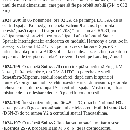
unul de mari dimensiuni, care pare să fie pe orbită stabilă (644 x 632
km).
2024-200
: În 05 noiembrie, ora 02:29, de pe rampa LC-39A de la
centrul spațial Kennedy, o rachetă
Falcon 9
a lansat pe orbită
terestră joasă capsula
Dragon
(C208) în misiunea CRS-31, cu
echipamente și provizii pentru echipajul aflat la bordul Stației
Spațiale Internaționale; andocarea cu modulul Harmony a avut loc în
aceeași zi, la ora 14:52 UTC; pentru această lansare, SpaceX a
folosit treapta primară B1083 aflată la cel de-al 5-lea zbor, care după
separarea de treapta secundară a revenit la sol, pe Landing Zone 1.
2024-199
: O rachetă
Soiuz-2.1b
cu o treaptă superioară Fregat-M a
lansat, în 04 noiembrie, ora 23:18 UTC, o pereche de sateliți
Ionosfera-M
(pentru studiul ionosferei, după cum le spune și
numele), dar și mai mulți sateliți rusești de mici dimensiuni, pe orbită
heliosincronă, de pe rampa 1S a centrului spațial Vostocinîi, într-o
misiune de tip rideshare dedicată pieței interne rusești.
2024-198
: În 04 noiembrie, ora 06:48 UTC, o rachetă niponă
H3
a
lansat pe orbită geosincronă satelitul de telecomunicații
Kirameki-3
(DSN-3) de pe rampa Y2 a centrului spațial Tanegashima.
2024-197
: O rachetă
Soiuz-2.1a
a lansat un satelit militar rusesc
(
Kosmos-2579
, probabil Bars-M No. 6) de la cosmodromul