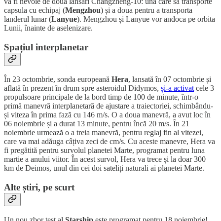
va fi nevoie de două lansări Changzheng-10: una care să transporte
capsula cu echipaj (
Mengzhou
) și a doua pentru a transporta
landerul lunar (
Lanyue
). Mengzhou și Lanyue vor andoca pe orbita
Lunii, înainte de aselenizare.
Spațiul interplanetar
În 23 octombrie, sonda europeană
Hera
, lansată în 07 octombrie și
aflată în prezent în drum spre asteroidul Didymos,
și-a activat
cele 3
propulsoare principale de la bord timp de 100 de minute, într-o
primă manevră interplanetară de ajustare a traiectoriei, schimbându-
și viteza în prima fază cu 146 m/s. O a doua manevră, a avut loc în
06 noiembrie și a durat 13 minute, pentru încă 20 m/s. În 21
noiembrie urmează o a treia manevră, pentru reglaj fin al vitezei,
care va mai adăuga câțiva zeci de cm/s. Cu aceste manevre, Hera va
fi pregătită pentru survolul planetei Marte, programat pentru luna
martie a anului viitor. În acest survol, Hera va trece și la doar 300
km de Deimos, unul din cei doi sateliți naturali ai planetei Marte.
Alte știri, pe scurt
Un nou zbor test al
Starship
este programat pentru 18 noiembrie!