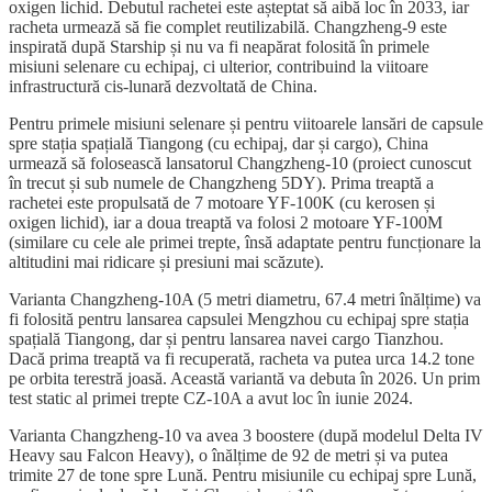
oxigen lichid. Debutul rachetei este așteptat să aibă loc în 2033, iar
racheta urmează să fie complet reutilizabilă. Changzheng-9 este
inspirată după Starship și nu va fi neapărat folosită în primele
misiuni selenare cu echipaj, ci ulterior, contribuind la viitoare
infrastructură cis-lunară dezvoltată de China.
Pentru primele misiuni selenare și pentru viitoarele lansări de capsule
spre stația spațială Tiangong (cu echipaj, dar și cargo), China
urmează să folosească lansatorul Changzheng-10 (proiect cunoscut
în trecut și sub numele de Changzheng 5DY). Prima treaptă a
rachetei este propulsată de 7 motoare YF-100K (cu kerosen și
oxigen lichid), iar a doua treaptă va folosi 2 motoare YF-100M
(similare cu cele ale primei trepte, însă adaptate pentru funcționare la
altitudini mai ridicare și presiuni mai scăzute).
Varianta Changzheng-10A (5 metri diametru, 67.4 metri înălțime) va
fi folosită pentru lansarea capsulei Mengzhou cu echipaj spre stația
spațială Tiangong, dar și pentru lansarea navei cargo Tianzhou.
Dacă prima treaptă va fi recuperată, racheta va putea urca 14.2 tone
pe orbita terestră joasă. Această variantă va debuta în 2026. Un prim
test static al primei trepte CZ-10A a avut loc în iunie 2024.
Varianta Changzheng-10 va avea 3 boostere (după modelul Delta IV
Heavy sau Falcon Heavy), o înălțime de 92 de metri și va putea
trimite 27 de tone spre Lună. Pentru misiunile cu echipaj spre Lună,