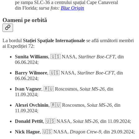
pe rampa SLC-36 a centrului spațial Cape Canaveral
din Florida;
sursa foto:
Blue Origin
Oameni pe orbită
La bordul
Stației Spațiale Internaționale
se află următorii membri
ai Expediției 72:
Sunita Williams
, 🇺🇸 NASA,
Starliner Boe-CFT
, din
06.06.2024;
Barry Wilmore
, 🇺🇸 NASA,
Starliner Boe-CFT
, din
06.06.2024;
Ivan Vagner
, 🇷🇺 Roscosmos,
Soiuz MS-26
, din
11.09.2024;
Alexei Ovchinin
, 🇷🇺 Roscosmos,
Soiuz MS-26
, din
11.09.2024;
Donald Pettit
, 🇺🇸 NASA,
Soiuz MS-26
, din 11.09.2024;
Nick Hague
, 🇺🇸 NASA,
Dragon Crew-9
, din 29.09.2024;